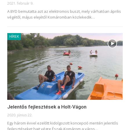
2021. február 9.
A BYD bemutatta azt az elektromos buszt, mely várhatóan április
végétől, május elejétől Komáromban közlekedik
…
HÍREK
Jelentős fejlesztések a Holt-Vágon
2020. június 22.
Egy három évvel ezelőtt kidolgozott koncepció mentén jelentős
fejlesztéseket hajt végre Észak-Komárom a város
…