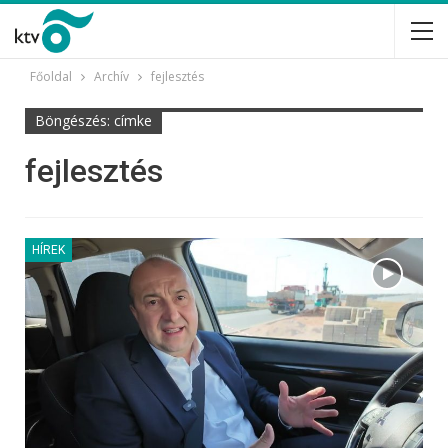
Főoldal
Archív
fejlesztés
Böngészés: címke
fejlesztés
HÍREK