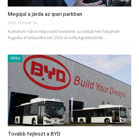
Megújul a járda az ipari parkban
2025. február 24.
Komárom Város Képviselő-testülete az elmúlt hét folyamán
fogadta el településünk 2025-ös költségvetésének
…
HÍREK
Tovább fejleszt a BYD