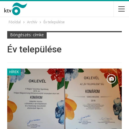
Főoldal
Archív
Év települése
Böngészés: címke
Év települése
HÍREK