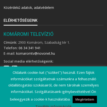
Közérdekű adatok, adatvédelem
ELÉRHETŐSÉGEINK
KOMÁROMI TELEVÍZIÓ
Címünk:
2900 Komárom, Szabadság tér 1.
Telefon:
06 34 341 941
E-mail:
komaromtv@novonet.hu
Social media elérhetőségeink:
Oldalunk cookie-kat ("sütiket") használ. Ezen fájlok
információkat szolgáltatnak számunkra a felhasználó
oldallátogatási szokásairól, de nem tárolnak személyes
információkat. Szolgáltatásaink igénybevételével Ön
©
2026 Komáromi Televízió • Minden jog fenntartva!
beleegyezik a cookie-k használatába.
Megértettem
További információk