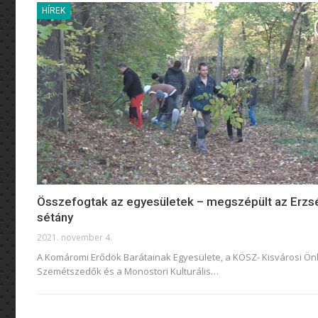
HÍREK
Összefogtak az egyesületek – megszépült az Erzs
sétány
2021. november 4.
A Komáromi Erődök Barátainak Egyesülete, a KÖSZ- Kisvárosi Ö
Szemétszedők és a Monostori Kulturális
…