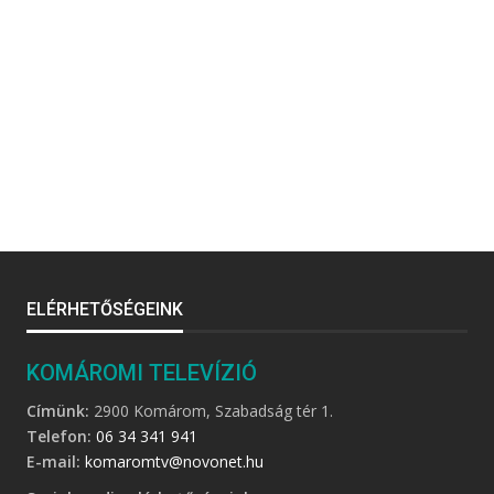
ELÉRHETŐSÉGEINK
KOMÁROMI TELEVÍZIÓ
Címünk:
2900 Komárom, Szabadság tér 1.
Telefon:
06 34 341 941
E-mail:
komaromtv@novonet.hu