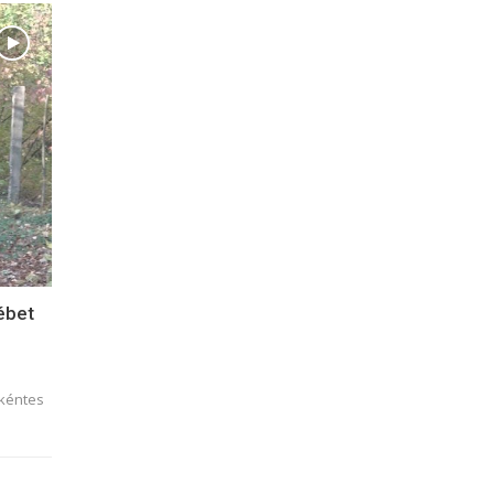
ébet
nkéntes