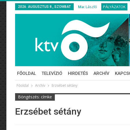
Ma:
László
PÁLYÁZATOK
2026. AUGUSZTUS 8., SZOMBAT
FŐOLDAL
TELEVÍZIÓ
HIRDETÉS
ARCHÍV
KAPCS
Főoldal
Archív
Erzsébet sétány
Böngészés: címke
Erzsébet sétány