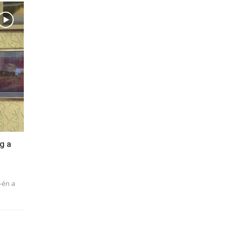
g a
-én a