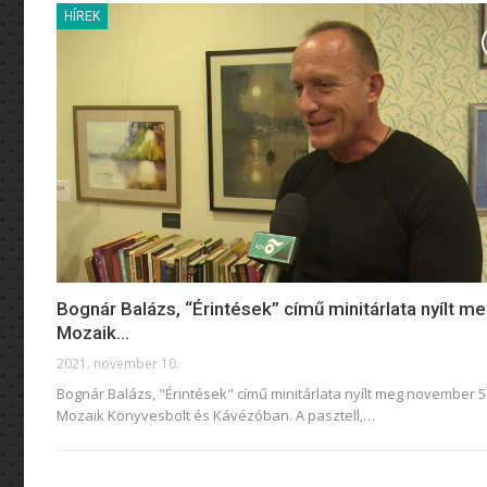
HÍREK
Bognár Balázs, “Érintések” című minitárlata nyílt me
Mozaik…
2021. november 10.
Bognár Balázs, "Érintések" című minitárlata nyílt meg november 5
Mozaik Könyvesbolt és Kávézóban. A pasztell,
…