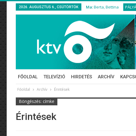
Ma:
Berta, Bettina
PÁLY
2026. AUGUSZTUS 6., CSÜTÖRTÖK
FŐOLDAL
TELEVÍZIÓ
HIRDETÉS
ARCHÍV
KAPCS
Főoldal
Archív
Érintések
Böngészés: címke
Érintések