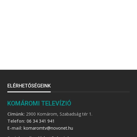
ELÉRHETŐSÉGEINK
KOMÁROMI TELEVÍZIÓ
Címünk:
2900 Komárom, Szabadság tér 1.
Telefon:
06 34 341 941
E-mail:
komaromtv@novonet.hu