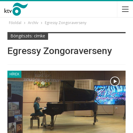
Főoldal
Archív
Egressy Zongoraverseny
Böngészés: címke
Egressy Zongoraverseny
HÍREK