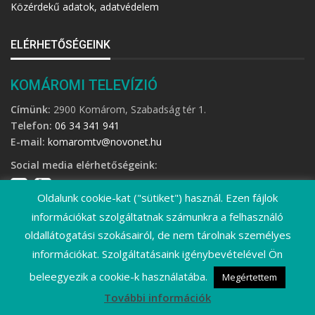
Közérdekű adatok, adatvédelem
ELÉRHETŐSÉGEINK
KOMÁROMI TELEVÍZIÓ
Címünk:
2900 Komárom, Szabadság tér 1.
Telefon:
06 34 341 941
E-mail:
komaromtv@novonet.hu
Social media elérhetőségeink:
Oldalunk cookie-kat ("sütiket") használ. Ezen fájlok
információkat szolgáltatnak számunkra a felhasználó
oldallátogatási szokásairól, de nem tárolnak személyes
információkat. Szolgáltatásaink igénybevételével Ön
©
2026 Komáromi Televízió • Minden jog fenntartva!
beleegyezik a cookie-k használatába.
Megértettem
További információk