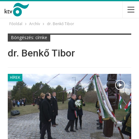
Főoldal
Archív
dr. Benkő Tibor
Böngészés: címke
dr. Benkő Tibor
HÍREK