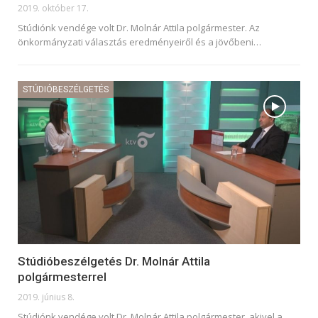
2019. október 17.
Stúdiónk vendége volt Dr. Molnár Attila polgármester. Az
önkormányzati választás eredményeiről és a jövőbeni
…
STÚDIÓBESZÉLGETÉS
Stúdióbeszélgetés Dr. Molnár Attila
polgármesterrel
2019. június 8.
Stúdiónk vendége volt Dr. Molnár Attila polgármester, akivel a