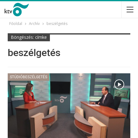
Főoldal
Archív
beszélgetés
Böngészés: címke
beszélgetés
STÚDIÓBESZÉLGETÉS