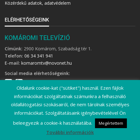
Közérdekű adatok, adatvédelem
ELÉRHETŐSÉGEINK
KOMÁROMI TELEVÍZIÓ
Címünk:
2900 Komárom, Szabadság tér 1.
Telefon:
06 34 341 941
E-mail:
komaromtv@novonet.hu
Social media elérhetőségeink:
Oldalunk cookie-kat ("sütiket") használ. Ezen fájlok
információkat szolgáltatnak számunkra a felhasználó
oldallátogatási szokásairól, de nem tárolnak személyes
információkat. Szolgáltatásaink igénybevételével Ön
©
2026 Komáromi Televízió • Minden jog fenntartva!
beleegyezik a cookie-k használatába.
Megértettem
További információk