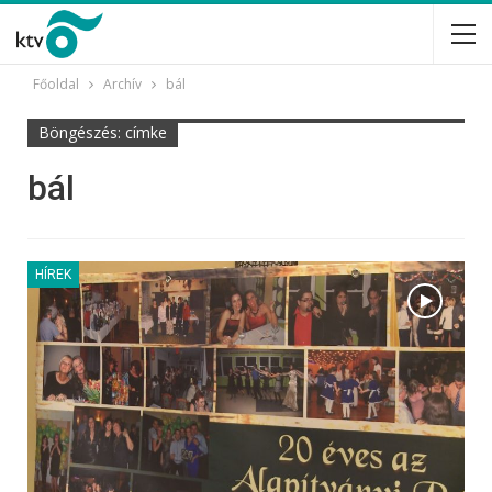
Főoldal
Archív
bál
Böngészés: címke
bál
HÍREK