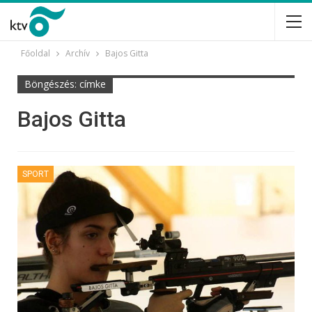
Főoldal
Archív
Bajos Gitta
Böngészés: címke
Bajos Gitta
SPORT