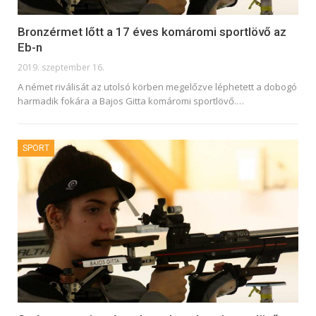
Bronzérmet lőtt a 17 éves komáromi sportlövő az
Eb-n
2019. szeptember 16.
A német riválisát az utolsó körben megelőzve léphetett a dobogó
harmadik fokára a Bajos Gitta komáromi sportlövő.
…
SPORT