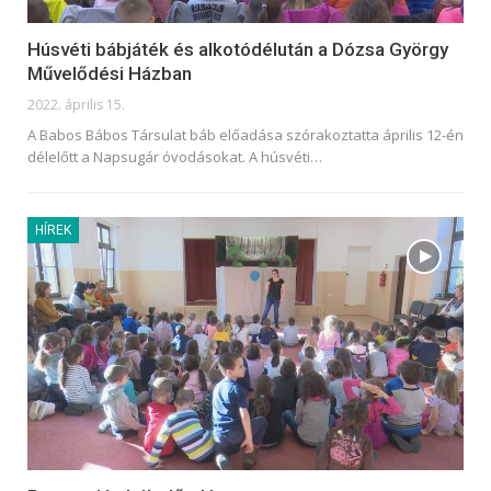
Húsvéti bábjáték és alkotódélután a Dózsa György
Művelődési Házban
2022. április 15.
A Babos Bábos Társulat báb előadása szórakoztatta április 12-én
délelőtt a Napsugár óvodásokat. A húsvéti
…
HÍREK