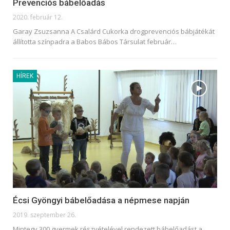
Prevenciós bábelőadás
2020. február 12.
Garay Zsuzsanna A Csalárd Cukorka drogprevenciós bábjátékát
állította színpadra a Babos Bábos Társulat február
…
HÍREK
Écsi Gyöngyi bábelőadása a népmese napján
2019. szeptember 26.
Mintegy 300 gyermek részvételével rendezett bábelőadást a