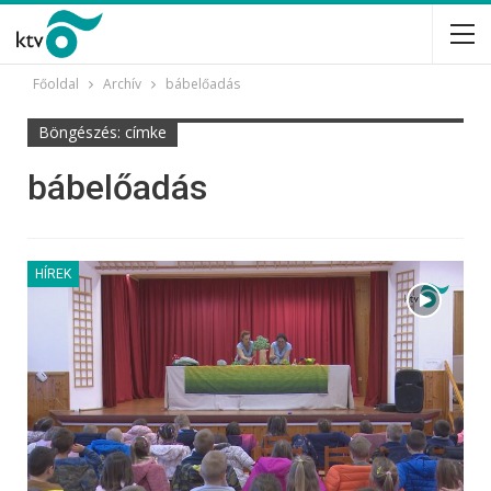
Főoldal
Archív
bábelőadás
Böngészés: címke
bábelőadás
HÍREK