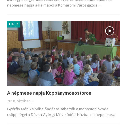
népmese napja alkalmából a Komáromi Városgazda
…
HÍREK
A népmese napja Koppánymonostoron
2018. október 5.
Győrffy Mónika bábelőadását láthatták a monostori óvoda
csöppségei a Dózsa György Művelődési Házban, a népmese…