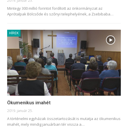
2019. január 25.
Mintegy 300 millió forintot fordított az önkormányzat az
Aprótalpak Bölcsőde és szőnyi telephelyének, a Zsebibaba…
HÍREK
Ökumenikus imahét
2019. január 25.
A történelmi egyházak összetartozását is mutatja az ökumenikus
imahét, mely mindig januárban tér vissza a…