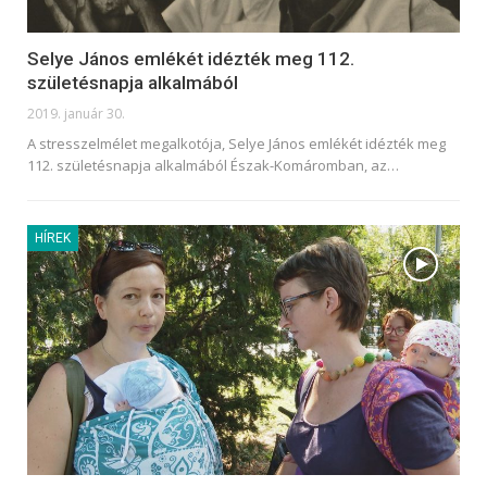
Selye János emlékét idézték meg 112.
születésnapja alkalmából
2019. január 30.
A stresszelmélet megalkotója, Selye János emlékét idézték meg
112. születésnapja alkalmából Észak-Komáromban, az…
HÍREK