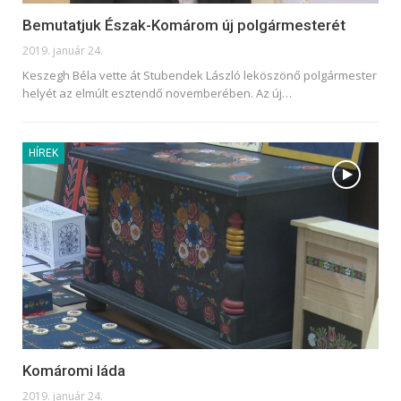
Bemutatjuk Észak-Komárom új polgármesterét
2019. január 24.
Keszegh Béla vette át Stubendek László leköszönő polgármester
helyét az elmúlt esztendő novemberében. Az új…
HÍREK
Komáromi láda
2019. január 24.