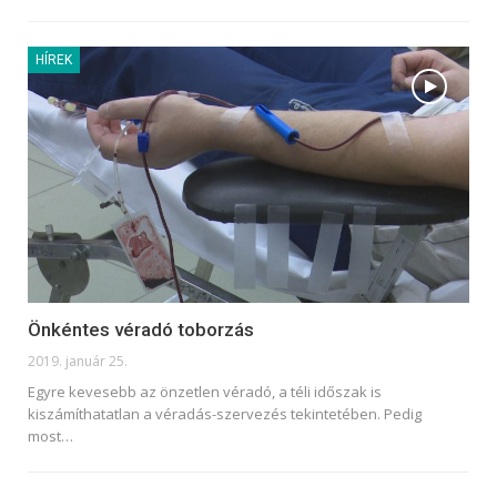
HÍREK
Önkéntes véradó toborzás
2019. január 25.
Egyre kevesebb az önzetlen véradó, a téli időszak is
kiszámíthatatlan a véradás-szervezés tekintetében. Pedig
most…