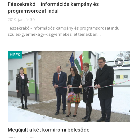
Fészekrakó – információs kampány és
programsorozat indul
2019. január 30.
Fészekrakó - információs kampány és programsorozat indul
szülés-gyermekágy-kisgyermekes lét témákban…
HÍREK
Megújult a két komáromi bölcsőde