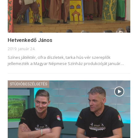
Hetvenkedő János
2019. január 24.
Színes játéktér, cifra díszletek, tarka hús-vér szereplők
jellemezték a Magyar Népmese Színház produkcióját január…
STÚDIÓBESZÉLGETÉS