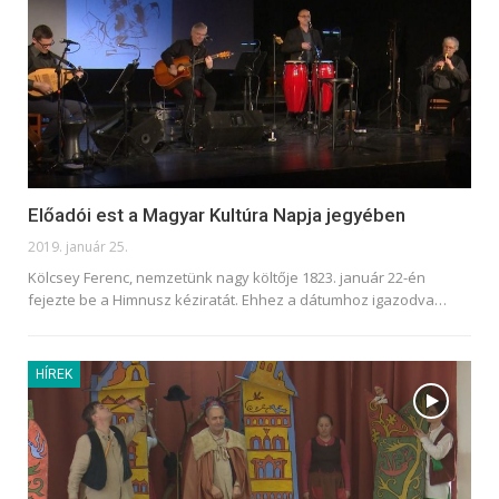
Előadói est a Magyar Kultúra Napja jegyében
2019. január 25.
Kölcsey Ferenc, nemzetünk nagy költője 1823. január 22-én
fejezte be a Himnusz kéziratát. Ehhez a dátumhoz igazodva…
HÍREK