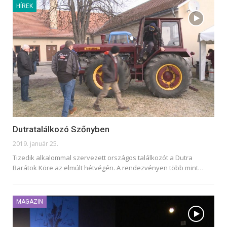
HÍREK
Dutratalálkozó Szőnyben
2019. január 25.
Tizedik alkalommal szervezett országos találkozót a Dutra
Barátok Köre az elmúlt hétvégén. A rendezvényen több mint…
MAGAZIN