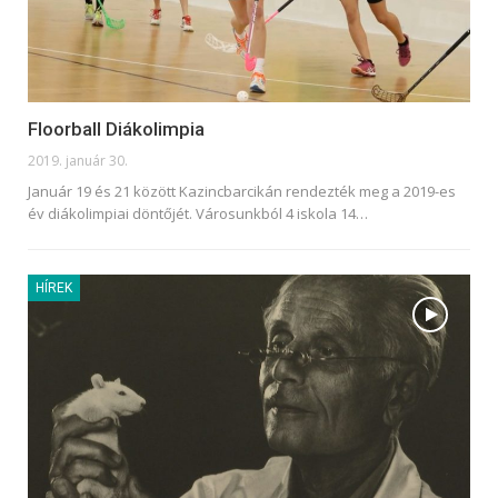
Floorball Diákolimpia
2019. január 30.
Január 19 és 21 között Kazincbarcikán rendezték meg a 2019-es
év diákolimpiai döntőjét. Városunkból 4 iskola 14…
HÍREK