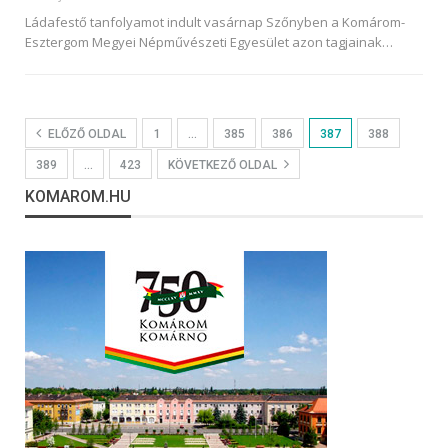
Ládafestő tanfolyamot indult vasárnap Szőnyben a Komárom-
Esztergom Megyei Népművészeti Egyesület azon tagjainak…
ELŐZŐ OLDAL
1
…
385
386
387
388
389
…
423
KÖVETKEZŐ OLDAL
KOMAROM.HU