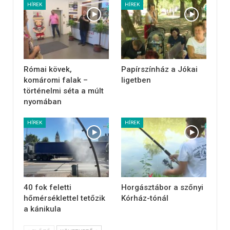
HÍREK
HÍREK
Római kövek,
Papírszínház a Jókai
komáromi falak –
ligetben
történelmi séta a múlt
nyomában
HÍREK
HÍREK
40 fok feletti
Horgásztábor a szőnyi
hőmérséklettel tetőzik
Kórház-tónál
a kánikula