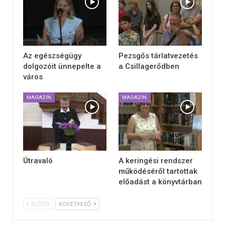
Az egészségügy
Pezsgős tárlatvezetés
dolgozóit ünnepelte a
a Csillagerődben
város
MAGAZIN
MAGAZIN
Útravaló
A keringési rendszer
működéséről tartottak
előadást a könyvtárban
ELŐZŐ
KÖVETKEZŐ