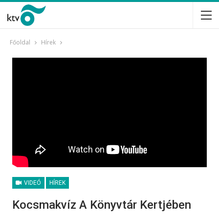
Főoldal
Hírek
VIDEÓ
HÍREK
Kocsmakvíz A Könyvtár Kertjében