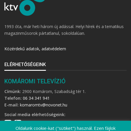
1993 óta, már heti három új adással. Helyi hírek és a tematikus
magazinműsorok pártatlanul, sokoldalúan.
Közérdekű adatok, adatvédelem
ELÉRHETŐSÉGEINK
KOMÁROMI TELEVÍZIÓ
Címünk:
2900 Komárom, Szabadság tér 1.
Telefon:
06 34 341 941
E-mail:
komaromtv@novonet.hu
Social media elérhetőségeink:
Oldalunk cookie-kat ("sütiket") használ. Ezen fájlok