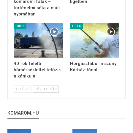
komáromi falak –
ligetben
történelmi séta a múlt
nyomában
HÍREK
HÍREK
40 fok feletti
Horgásztábor a szőnyi
hőmérséklettel tetőzik
Kórház-tónál
a kánikula
ELŐZŐ
KÖVETKEZŐ
KOMAROM.HU