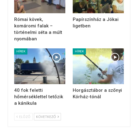
Római kövek,
Papírszínház a Jókai
komáromi falak –
ligetben
történelmi séta a múlt
nyomában
HÍREK
HÍREK
40 fok feletti
Horgásztábor a szőnyi
hőmérséklettel tetőzik
Kórház-tónál
a kánikula
ELŐZŐ
KÖVETKEZŐ