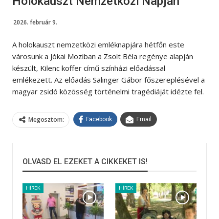
Holokauszt Nemzetközi Napján
2026. február 9.
A holokauszt nemzetközi emléknapjára hétfőn este
városunk a Jókai Moziban a Zsolt Béla regénye alapján
készült, Kilenc koffer című színházi előadással
emlékezett. Az előadás Salinger Gábor főszereplésével a
magyar zsidó közösség történelmi tragédiáját idézte fel.
Megosztom:
Facebook
Email
OLVASD EL EZEKET A CIKKEKET IS!
HÍREK
HÍREK