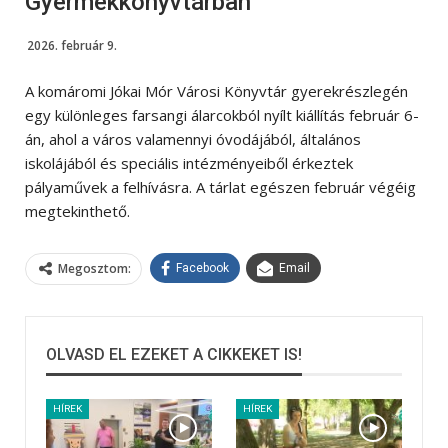
Gyermekkönyvtárban
2026. február 9.
A komáromi Jókai Mór Városi Könyvtár gyerekrészlegén
egy különleges farsangi álarcokból nyílt kiállítás február 6-
án, ahol a város valamennyi óvodájából, általános
iskolájából és speciális intézményeiből érkeztek
pályaművek a felhívásra. A tárlat egészen február végéig
megtekinthető.
Megosztom:
Facebook
Email
OLVASD EL EZEKET A CIKKEKET IS!
HÍREK
HÍREK