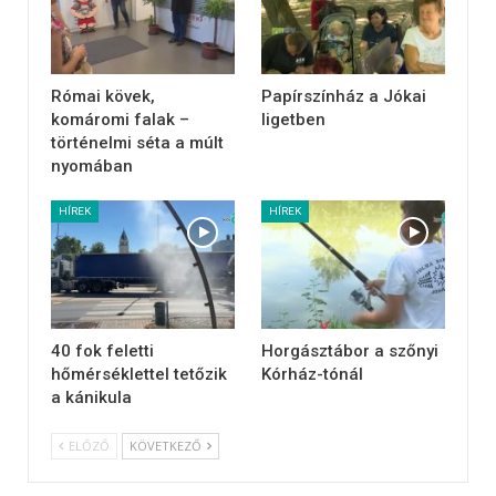
Római kövek,
Papírszínház a Jókai
komáromi falak –
ligetben
történelmi séta a múlt
nyomában
HÍREK
HÍREK
40 fok feletti
Horgásztábor a szőnyi
hőmérséklettel tetőzik
Kórház-tónál
a kánikula
ELŐZŐ
KÖVETKEZŐ