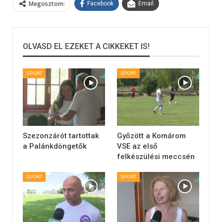
Megosztom:
Facebook
Email
OLVASD EL EZEKET A CIKKEKET IS!
SPORT
SPORT
Szezonzárót tartottak
Győzött a Komárom
a Palánkdöngetők
VSE az első
felkészülési meccsén
SPORT
SPORT