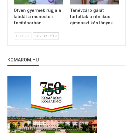
Ötven gyermek rúgja a
Tanévzáró gálát
labdát a monostori
tartottak a ritmikus
focitáborban
gimnasztikás lányok
ELŐZŐ
KÖVETKEZŐ
KOMAROM.HU