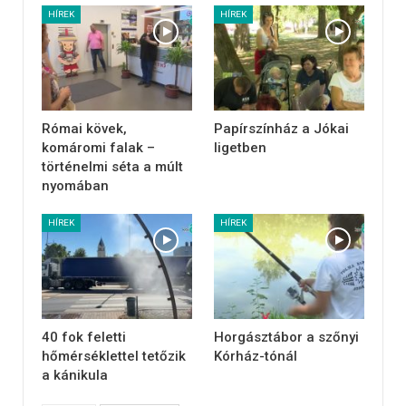
HÍREK
HÍREK
Római kövek,
Papírszínház a Jókai
komáromi falak –
ligetben
történelmi séta a múlt
nyomában
HÍREK
HÍREK
40 fok feletti
Horgásztábor a szőnyi
hőmérséklettel tetőzik
Kórház-tónál
a kánikula