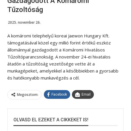
Gazdagodott A Komáromi
Tűzoltóság
2025. november 26.
A komáromi telephelyű koreai Jaewon Hungary Kft.
támogatásával közel egy millió forint értékű eszköz
állománnyal gazdagodott a Komáromi Hivatásos
Tűzoltóparancsnokság. A november 24-ei hivatalos
átadón a tűzoltóság vezetősége vette át a
munkagépeket, amelyekkel a későbbiekben a gyorsabb
és hatékonyabb munkavégzés a cél.
Megosztom:
Facebook
Email
OLVASD EL EZEKET A CIKKEKET IS!