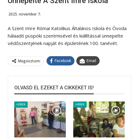
Ünnepelte A Szent Imre Iskola
2025. november 7.
A Szent Imre Római Katolikus Általános Iskola és Óvoda
hálaadó püspöki szentmisével és kiállítással ünnepelte
védőszentjének napját és épületének 100. tanévét.
Megosztom:
Facebook
Email
OLVASD EL EZEKET A CIKKEKET IS!
HÍREK
HÍREK