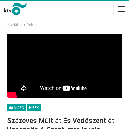
Főoldal
Hírek
VIDEÓ
HÍREK
Százéves Múltját És Védőszentjét