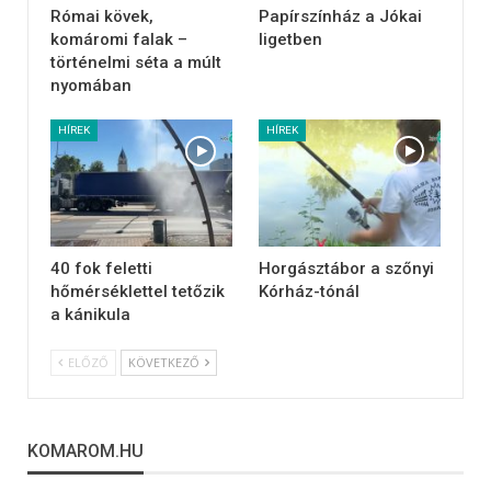
Római kövek,
Papírszínház a Jókai
komáromi falak –
ligetben
történelmi séta a múlt
nyomában
HÍREK
HÍREK
40 fok feletti
Horgásztábor a szőnyi
hőmérséklettel tetőzik
Kórház-tónál
a kánikula
ELŐZŐ
KÖVETKEZŐ
KOMAROM.HU