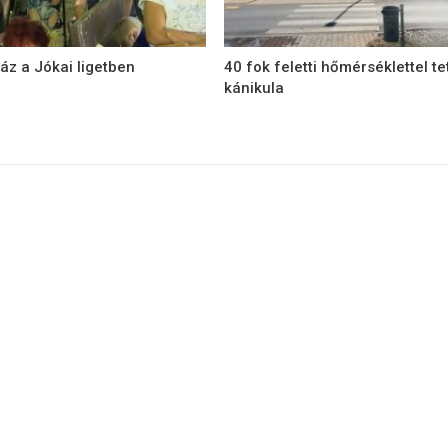
áz a Jókai ligetben
40 fok feletti hőmérséklettel te
kánikula