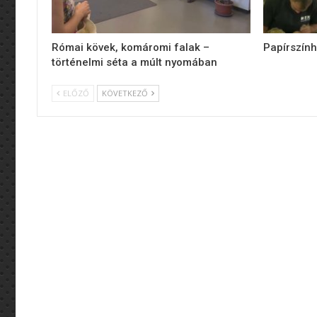
Római kövek, komáromi falak –
Papírszính
történelmi séta a múlt nyomában
ELŐZŐ
KÖVETKEZŐ