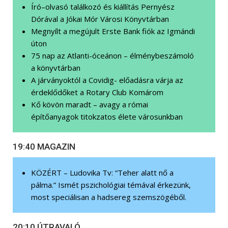
Író–olvasó találkozó és kiállítás Pernyész
Dórával a Jókai Mór Városi Könyvtárban
Megnyílt a megújult Erste Bank fiók az Igmándi
úton
75 nap az Atlanti-óceánon – élménybeszámoló
a könyvtárban
A járványoktól a Covidig- előadásra várja az
érdeklődőket a Rotary Club Komárom
Kő kövön maradt – avagy a római
építőanyagok titokzatos élete városunkban
19:40 MAGAZIN
KÖZÉRT – Ludovika Tv: “Teher alatt nő a
pálma.” Ismét pszichológiai témával érkezünk,
most speciálisan a hadsereg szemszögéből.
20:10 ÚTRAVALÓ