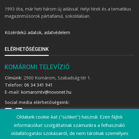
1993 óta, már heti három új adással. Helyi hírek és a tematikus
magazinműsorok pártatlanul, sokoldalúan.
Közérdekű adatok, adatvédelem
ELÉRHETŐSÉGEINK
KOMÁROMI TELEVÍZIÓ
Címünk:
2900 Komárom, Szabadság tér 1.
Telefon:
06 34 341 941
E-mail:
komaromtv@novonet.hu
Social media elérhetőségeink:
Oldalunk cookie-kat ("sütiket") használ. Ezen fájlok
információkat szolgáltatnak számunkra a felhasználó
oldallátogatási szokásairól, de nem tárolnak személyes