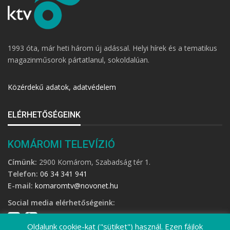
1993 óta, már heti három új adással. Helyi hírek és a tematikus
magazinműsorok pártatlanul, sokoldalúan.
Közérdekű adatok, adatvédelem
ELÉRHETŐSÉGEINK
KOMÁROMI TELEVÍZIÓ
Címünk:
2900 Komárom, Szabadság tér 1.
Telefon:
06 34 341 941
E-mail:
komaromtv@novonet.hu
Social media elérhetőségeink:
Oldalunk cookie-kat ("sütiket") használ. Ezen fájlok