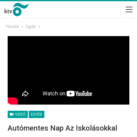
Főoldal
Egyéb
VIDEÓ
EGYÉB
Autómentes Nap Az Iskolásokkal