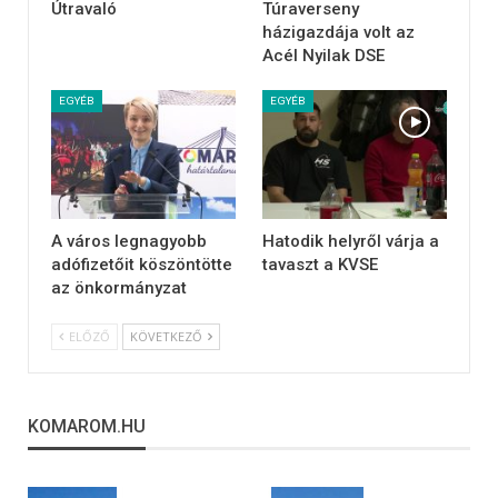
Útravaló
Túraverseny
házigazdája volt az
Acél Nyilak DSE
EGYÉB
EGYÉB
A város legnagyobb
Hatodik helyről várja a
adófizetőit köszöntötte
tavaszt a KVSE
az önkormányzat
ELŐZŐ
KÖVETKEZŐ
KOMAROM.HU