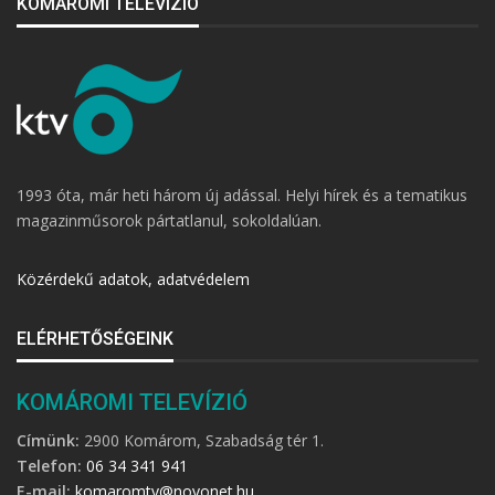
KOMÁROMI TELEVÍZIÓ
1993 óta, már heti három új adással. Helyi hírek és a tematikus
magazinműsorok pártatlanul, sokoldalúan.
Közérdekű adatok, adatvédelem
ELÉRHETŐSÉGEINK
KOMÁROMI TELEVÍZIÓ
Címünk:
2900 Komárom, Szabadság tér 1.
Telefon:
06 34 341 941
E-mail:
komaromtv@novonet.hu