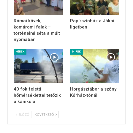
Római kövek,
Papírszínház a Jókai
komáromi falak –
ligetben
történelmi séta a múlt
nyomában
HÍREK
HÍREK
40 fok feletti
Horgásztábor a szőnyi
hőmérséklettel tetőzik
Kórház-tónál
a kánikula
ELŐZŐ
KÖVETKEZŐ