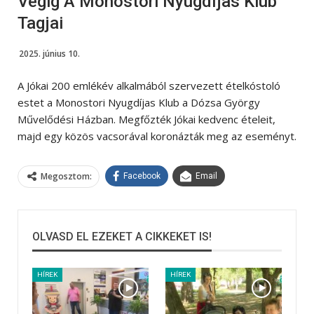
Végig A Monostori Nyugdíjas Klub
Tagjai
2025. június 10.
A Jókai 200 emlékév alkalmából szervezett ételkóstoló
estet a Monostori Nyugdíjas Klub a Dózsa György
Művelődési Házban. Megfőzték Jókai kedvenc ételeit,
majd egy közös vacsorával koronázták meg az eseményt.
Megosztom:
Facebook
Email
OLVASD EL EZEKET A CIKKEKET IS!
HÍREK
HÍREK