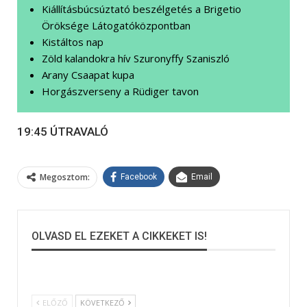
Kiállításbúcsúztató beszélgetés a Brigetio
Öröksége Látogatóközpontban
Kistáltos nap
Zöld kalandokra hív Szuronyffy Szaniszló
Arany Csaapat kupa
Horgászverseny a Rüdiger tavon
19:45 ÚTRAVALÓ
Megosztom:
Facebook
Email
OLVASD EL EZEKET A CIKKEKET IS!
ELŐZŐ
KÖVETKEZŐ