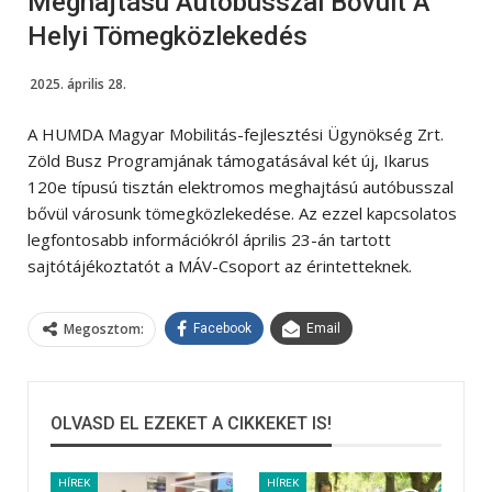
Meghajtású Autóbusszal Bővült A
Helyi Tömegközlekedés
2025. április 28.
A HUMDA Magyar Mobilitás-fejlesztési Ügynökség Zrt.
Zöld Busz Programjának támogatásával két új, Ikarus
120e típusú tisztán elektromos meghajtású autóbusszal
bővül városunk tömegközlekedése. Az ezzel kapcsolatos
legfontosabb információkról április 23-án tartott
sajtótájékoztatót a MÁV-Csoport az érintetteknek.
Megosztom:
Facebook
Email
OLVASD EL EZEKET A CIKKEKET IS!
HÍREK
HÍREK