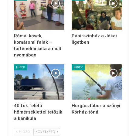
Római kövek,
Papírszínház a Jókai
komáromi falak –
ligetben
történelmi séta a múlt
nyomában
HÍREK
HÍREK
40 fok feletti
Horgásztábor a szőnyi
hőmérséklettel tetőzik
Kórház-tónál
a kánikula
ELŐZŐ
KÖVETKEZŐ