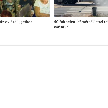
áz a Jókai ligetben
40 fok feletti hőmérséklettel te
kánikula