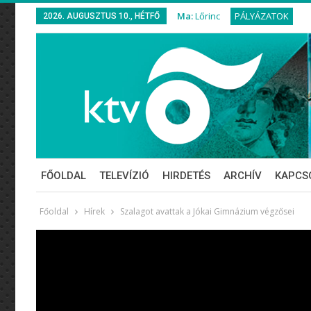
Ma:
Lőrinc
PÁLYÁZATOK
2026. AUGUSZTUS 10., HÉTFŐ
FŐOLDAL
TELEVÍZIÓ
HIRDETÉS
ARCHÍV
KAPCS
Főoldal
Hírek
Szalagot avattak a Jókai Gimnázium végzősei