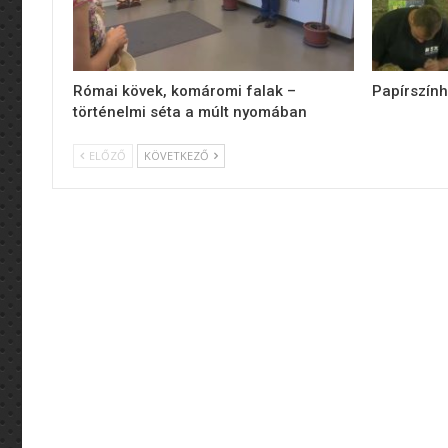
Római kövek, komáromi falak –
Papírszính
történelmi séta a múlt nyomában
ELŐZŐ
KÖVETKEZŐ