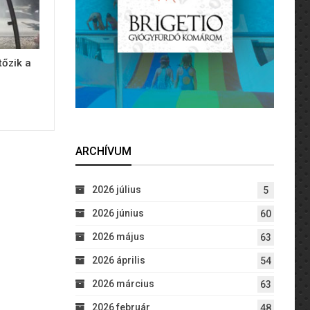
tőzik a
ARCHÍVUM
2026 július
5
2026 június
60
2026 május
63
2026 április
54
2026 március
63
2026 február
48