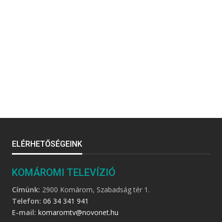
ELÉRHETŐSÉGEINK
KOMÁROMI TELEVÍZIÓ
Címünk:
2900 Komárom, Szabadság tér 1.
Telefon:
06 34 341 941
E-mail:
komaromtv@novonet.hu