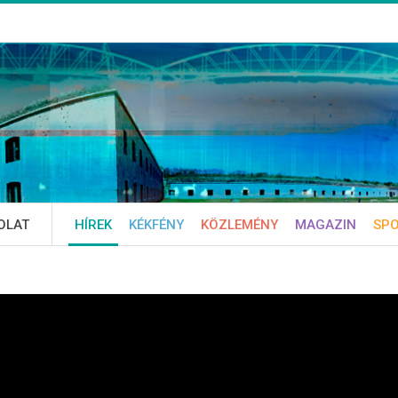
OLAT
HÍREK
KÉKFÉNY
KÖZLEMÉNY
MAGAZIN
SP