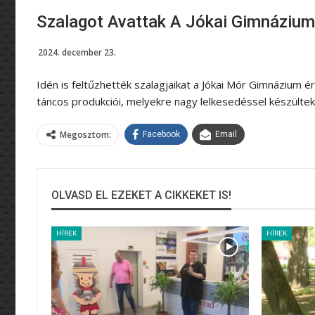
Szalagot Avattak A Jókai Gimnáziu
2024. december 23.
Idén is feltűzhették szalagjaikat a Jókai Mór Gimnázium ér
táncos produkciói, melyekre nagy lelkesedéssel készültek
Megosztom:
Facebook
Email
OLVASD EL EZEKET A CIKKEKET IS!
HÍREK
HÍREK