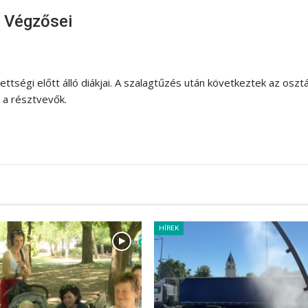
m Végzősei
ettségi előtt álló diákjai. A szalagtűzés után következtek az oszt
 a résztvevők.
HÍREK