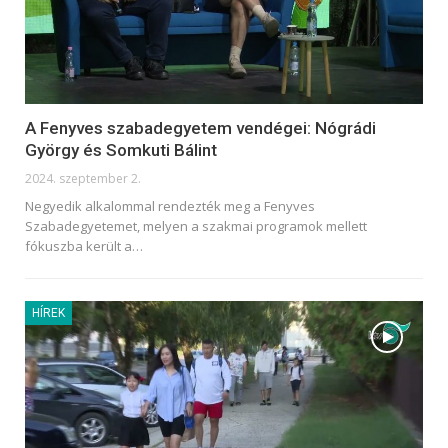
A Fenyves szabadegyetem vendégei: Nógrádi
György és Somkuti Bálint
2024. szeptember 2.
Negyedik alkalommal rendezték meg a Fenyves
Szabadegyetemet, melyen a szakmai programok mellett
fókuszba került a
…
HÍREK