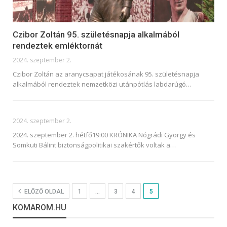
Czibor Zoltán 95. születésnapja alkalmából
rendeztek emléktornát
2024. szeptember 2.
Czibor Zoltán az aranycsapat játékosának 95. születésnapja
alkalmából rendeztek nemzetközi utánpótlás labdarúgó
…
2024. szeptember 2.
2024. szeptember 2. hétfő19:00 KRÓNIKA
Nógrádi György és
Somkuti Bálint biztonságpolitikai szakértők voltak a
…
ELŐZŐ OLDAL
1
…
3
4
5
KOMAROM.HU