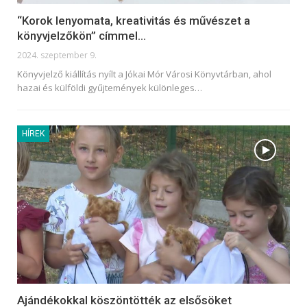
“Korok lenyomata, kreativitás és művészet a
könyvjelzőkön” címmel…
2024. szeptember 9.
Könyvjelző kiállítás nyílt a Jókai Mór Városi Könyvtárban, ahol
hazai és külföldi gyűjtemények különleges
…
HÍREK
Ajándékokkal köszöntötték az elsősöket