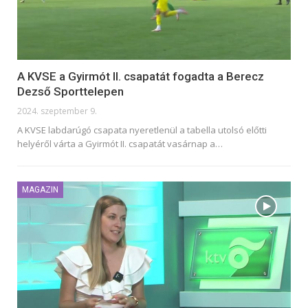
A KVSE a Gyirmót II. csapatát fogadta a Berecz
Dezső Sporttelepen
2024. szeptember 9.
A KVSE labdarúgó csapata nyeretlenül a tabella utolsó előtti
helyéről várta a Gyirmót II. csapatát vasárnap a
…
MAGAZIN