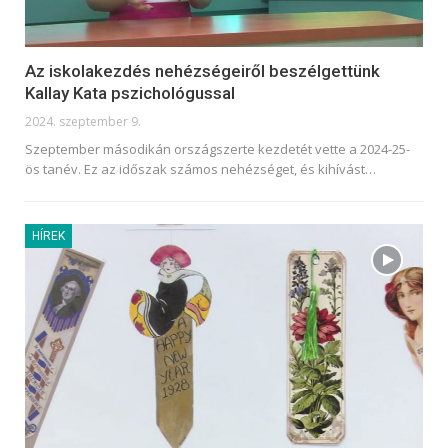
Az iskolakezdés nehézségeiről beszélgettünk
Kallay Kata pszichológussal
2024. szeptember 9.
Szeptember másodikán országszerte kezdetét vette a 2024-25-
ös tanév. Ez az időszak számos nehézséget, és kihívást
…
HÍREK