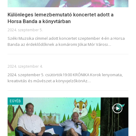
Különleges lemezbemutató koncertet adott a
Horsa Banda a könyvtárban
2024. szeptember 5.
Széki Muzsika címmel adott koncertet szeptember 4-én a Horsa
Banda az érdeklődőknek a komáromi Jókai Mór Városi
…
2024. szeptember 4.
2024. szeptember 5. csütörtök19:00 KRÓNIKA
Korok lenyomata,
kreativitás és művészet a könyvjelzőkönAz
…
EGYÉB