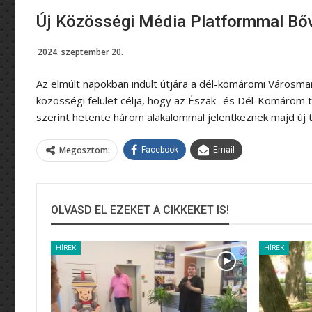
Új Közösségi Média Platformmal Bőv
2024. szeptember 20.
Az elmúlt napokban indult útjára a dél-komáromi Városmark
közösségi felület célja, hogy az Észak- és Dél-Komárom
szerint hetente három alakalommal jelentkeznek majd új 
Megosztom:
Facebook
Email
OLVASD EL EZEKET A CIKKEKET IS!
HÍREK
HÍREK