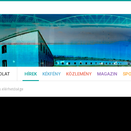
OLAT
HÍREK
KÉKFÉNY
KÖZLEMÉNY
MAGAZIN
SP
k elérhetősége