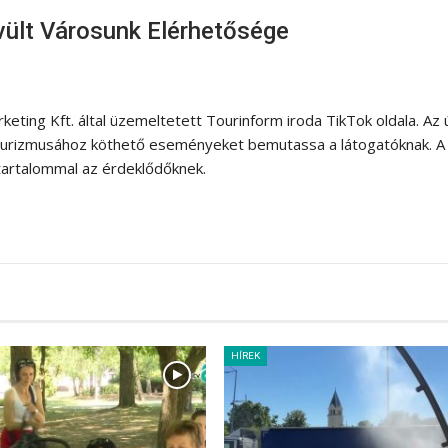
ült Városunk Elérhetősége
eting Kft. által üzemeltetett Tourinform iroda TikTok oldala. Az 
 turizmusához köthető eseményeket bemutassa a látogatóknak. A
tartalommal az érdeklődőknek.
HÍREK