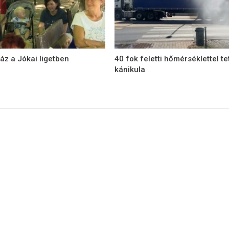
áz a Jókai ligetben
40 fok feletti hőmérséklettel te
kánikula