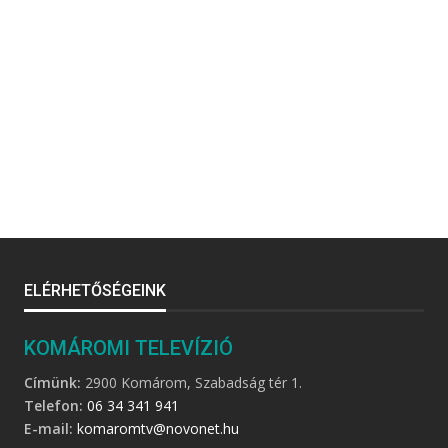
ELÉRHETŐSÉGEINK
KOMÁROMI TELEVÍZIÓ
Címünk:
2900 Komárom, Szabadság tér 1.
Telefon:
06 34 341 941
E-mail:
komaromtv@novonet.hu