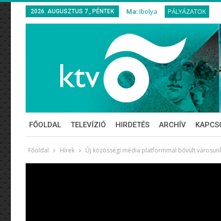
Ma:
Ibolya
PÁLYÁZATOK
2026. AUGUSZTUS 7., PÉNTEK
FŐOLDAL
TELEVÍZIÓ
HIRDETÉS
ARCHÍV
KAPCS
Főoldal
Hírek
Új közösségi média platformmal bővült városun