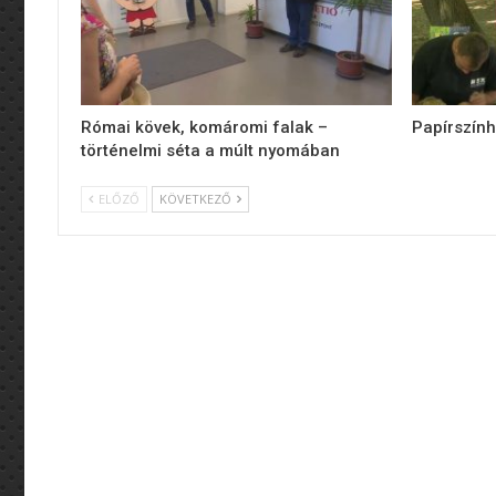
Római kövek, komáromi falak –
Papírszính
történelmi séta a múlt nyomában
ELŐZŐ
KÖVETKEZŐ