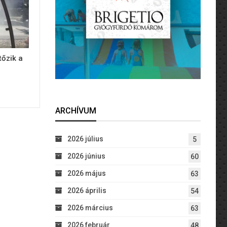
tőzik a
ARCHÍVUM
2026 július
5
2026 június
60
2026 május
63
2026 április
54
2026 március
63
2026 február
48