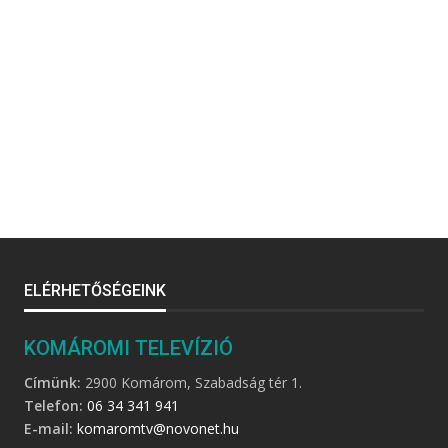
ELÉRHETŐSÉGEINK
KOMÁROMI TELEVÍZIÓ
Címünk:
2900 Komárom, Szabadság tér 1.
Telefon:
06 34 341 941
E-mail:
komaromtv@novonet.hu