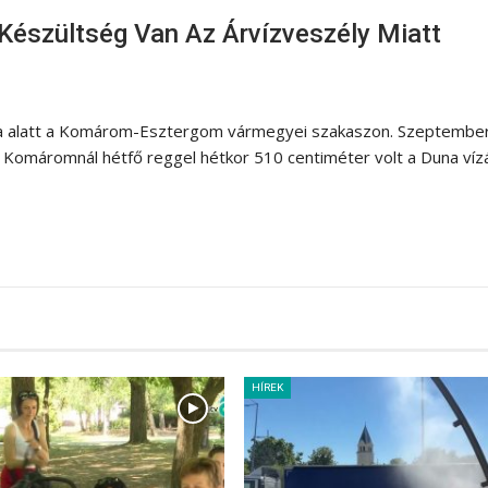
észültség Van Az Árvízveszély Miatt
ra alatt a Komárom-Esztergom vármegyei szakaszon. Szeptember
Komáromnál hétfő reggel hétkor 510 centiméter volt a Duna vízá
HÍREK