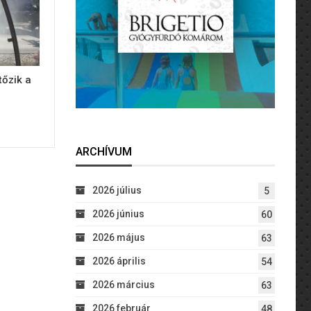
tőzik a
ARCHÍVUM
2026 július
5
2026 június
60
2026 május
63
2026 április
54
2026 március
63
2026 február
48