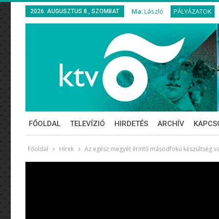
Ma:
László
PÁLYÁZATOK
2026. AUGUSZTUS 8., SZOMBAT
FŐOLDAL
TELEVÍZIÓ
HIRDETÉS
ARCHÍV
KAPCS
Főoldal
Hírek
Az egész megyét érintő másodfokú készültség van