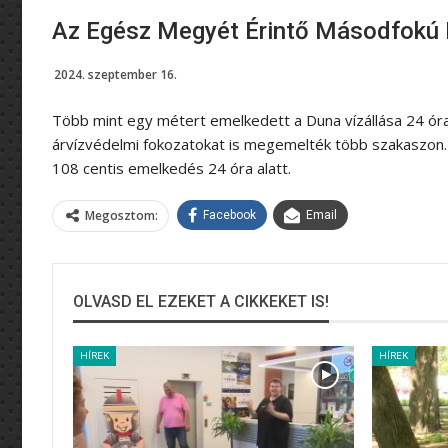
Az Egész Megyét Érintő Másodfokú K
2024. szeptember 16.
Több mint egy métert emelkedett a Duna vízállása 24 ó
árvízvédelmi fokozatokat is megemelték több szakaszon. 
108 centis emelkedés 24 óra alatt.
Megosztom:
Facebook
Email
OLVASD EL EZEKET A CIKKEKET IS!
HÍREK
HÍREK