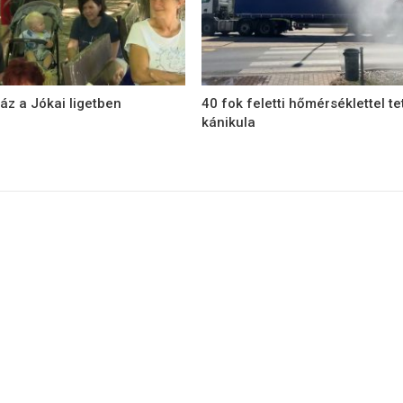
áz a Jókai ligetben
40 fok feletti hőmérséklettel te
kánikula