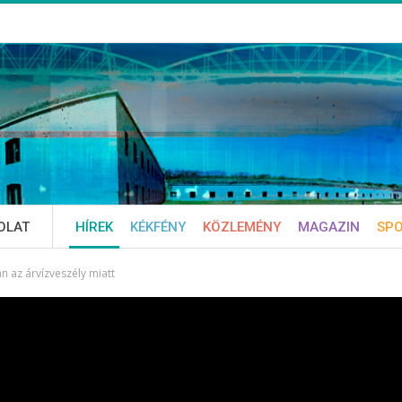
OLAT
HÍREK
KÉKFÉNY
KÖZLEMÉNY
MAGAZIN
SP
 az árvízveszély miatt