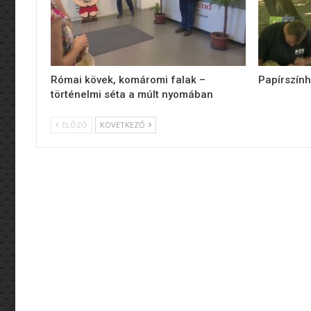
Római kövek, komáromi falak –
Papírszính
történelmi séta a múlt nyomában
ELŐZŐ
KÖVETKEZŐ