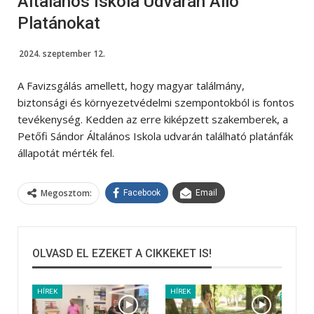
Általános Iskola Udvarán Álló
Platánokat
2024. szeptember 12.
A Favizsgálás amellett, hogy magyar találmány,
biztonsági és környezetvédelmi szempontokból is fontos
tevékenység. Kedden az erre kiképzett szakemberek, a
Petőfi Sándor Általános Iskola udvarán található platánfák
állapotát mérték fel.
Megosztom:
Facebook
Email
OLVASD EL EZEKET A CIKKEKET IS!
HÍREK
HÍREK