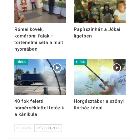
Római kövek,
Papírszínház a Jókai
komáromi falak –
ligetben
történelmi séta a múlt
nyomában
HÍREK
HÍREK
40 fok feletti
Horgásztábor a szőnyi
hőmérséklettel tetőzik
Kórház-tónál
a kánikula
ELŐZŐ
KÖVETKEZŐ