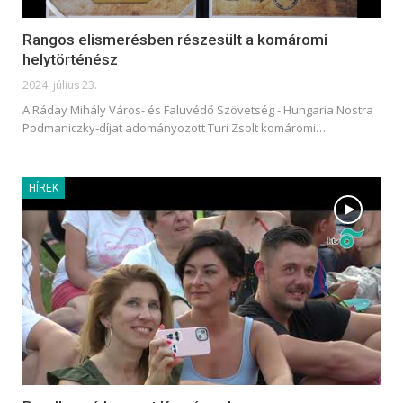
Rangos elismerésben részesült a komáromi
helytörténész
2024. július 23.
A Ráday Mihály Város- és Faluvédő Szövetség - Hungaria Nostra
Podmaniczky-díjat adományozott Turi Zsolt komáromi
…
HÍREK