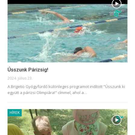
Ússzunk Párizsig!
2024. július 23.
A Brigetio Gyógyfürdő különleges programot indított "Ússzunk ki
együtt a párizsi Olimpiára!" címmel, ahol a
…
HÍREK