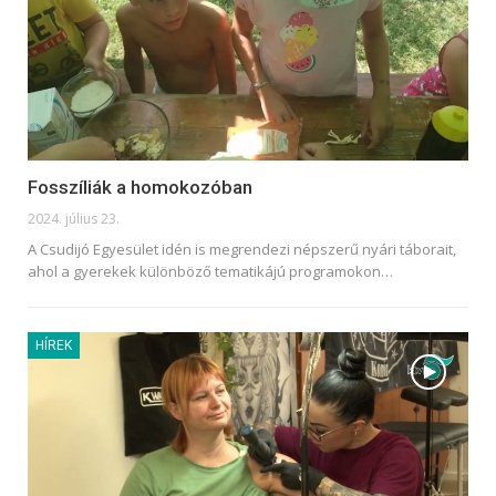
Fosszíliák a homokozóban
2024. július 23.
A Csudijó Egyesület idén is megrendezi népszerű nyári táborait,
ahol a gyerekek különböző tematikájú programokon
…
HÍREK