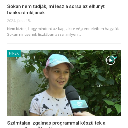
Sokan nem tudják, mi lesz a sorsa az elhunyt
bankszámlájának
2024. július 15.
Nem biztos, hogy mindent az kap, akire végrendeletben hagyták
Sokan nincsenek tisztában azzal, milyen
…
HÍREK
Számtalan izgalmas programmal készültek a