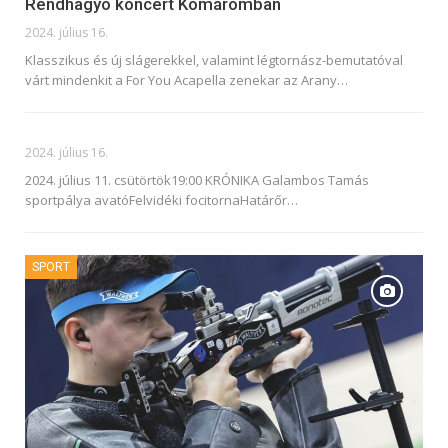
Rendhagyó koncert Komáromban
2024. július 16.
Klasszikus és új slágerekkel, valamint légtornász-bemutatóval
várt mindenkit a For You Acapella zenekar az Arany
…
2024. július 16.
2024. július 11. csütörtök19:00 KRÓNIKA
Galambos Tamás
sportpálya avatóFelvidéki focitornaHatárőr
…
SPORT