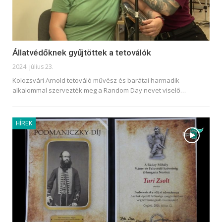
Állatvédőknek gyűjtöttek a tetoválók
2024. július 23.
Kolozsvári Arnold tetováló művész és barátai harmadik
alkalommal szervezték meg a Random Day nevet viselő
…
HÍREK