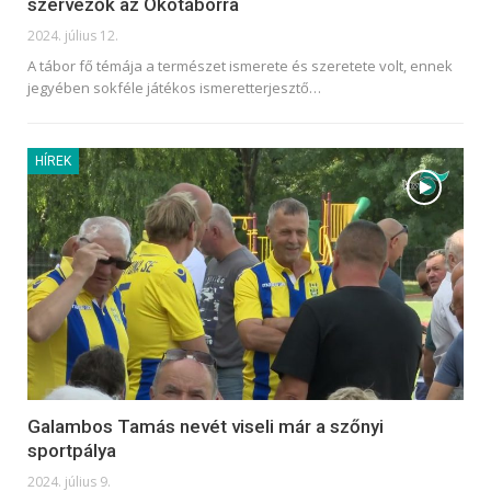
szervezők az Ökotáborra
2024. július 12.
A tábor fő témája a természet ismerete és szeretete volt, ennek
jegyében sokféle játékos ismeretterjesztő
…
HÍREK
Galambos Tamás nevét viseli már a szőnyi
sportpálya
2024. július 9.