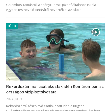
Galambos Tamásról, a szőnyi Bozsik József Általános Iskola
egykori testnevelő tanáráról nevezték el az iskola
…
HÍREK
Rekordszámmal csatlakoztak idén Komáromban az
országos vízipisztolycsata…
2024. július 9.
Rekordszámú résztvevő csatlakozott idén a Brigetio
Gyógyfürdőben az országos vízipisztolycsata rendezvényhez.