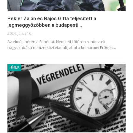
Pekler Zalán és Bajos Gitta teljesített a
legmeggyőzőbben a budapesti…
2024. július 16.
Az elmúlt héten a Fehér úti Nemzeti Lőtéren rendeztek
nagyszabású nemzetközi viadalt, ahol a komáromi Erődök
…
HÍREK