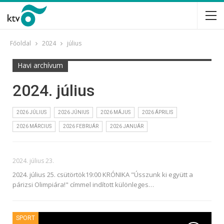
Főoldal
2024
július
Havi archívum
2024. július
2026 JÚLIUS
2026 JÚNIUS
2026 MÁJUS
2026 ÁPRILIS
2026 MÁRCIUS
2026 FEBRUÁR
2026 JANUÁR
2024. július 23.
2024. július 25. csütörtök19:00 KRÓNIKA
"Ússzunk ki együtt a
párizsi Olimpiára!" címmel indított különleges
…
SPORT