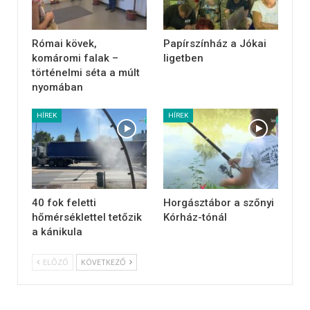
Római kövek,
Papírszínház a Jókai
komáromi falak –
ligetben
történelmi séta a múlt
nyomában
HÍREK
HÍREK
40 fok feletti
Horgásztábor a szőnyi
hőmérséklettel tetőzik
Kórház-tónál
a kánikula
ELŐZŐ
KÖVETKEZŐ