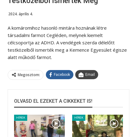
Testközelből Ismerték Meg
2024. április 4.
A komáromihoz hasonló mintára hoznának létre
társadalmi farmot Cegléden, melynek kiemelt
célcsoportja az ADHD. A vendégek szerda délelőtt
testközelből ismerték meg a Kemence Egyesület égisze
alatt működő farmot.
Megosztom:
Facebook
Email
OLVASD EL EZEKET A CIKKEKET IS!
HÍREK
HÍREK