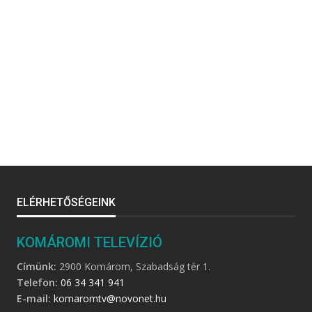
ELÉRHETŐSÉGEINK
KOMÁROMI TELEVÍZIÓ
Címünk:
2900 Komárom, Szabadság tér 1.
Telefon:
06 34 341 941
E-mail:
komaromtv@novonet.hu