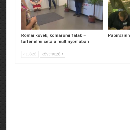
Római kövek, komáromi falak –
Papírszính
történelmi séta a múlt nyomában
ELŐZŐ
KÖVETKEZŐ