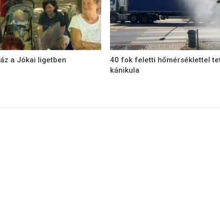
áz a Jókai ligetben
40 fok feletti hőmérséklettel te
kánikula