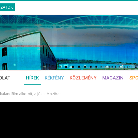
ÁZATOK
OLAT
HÍREK
KÉKFÉNY
KÖZLEMÉNY
MAGAZIN
SP
alandfilm alkotóit, a Jókai Moziban