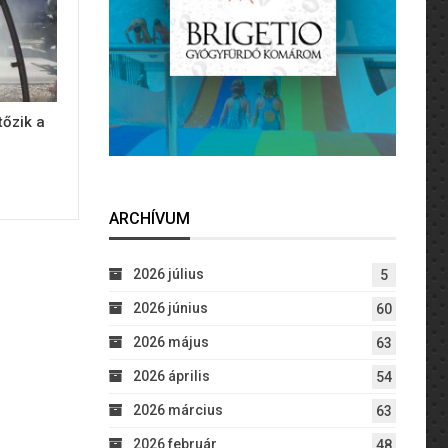
tőzik a
ARCHÍVUM
2026 július
5
2026 június
60
2026 május
63
2026 április
54
2026 március
63
2026 február
48