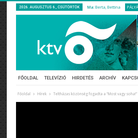
Ma:
Berta, Bettina
PÁLY
2026. AUGUSZTUS 6., CSÜTÖRTÖK
FŐOLDAL
TELEVÍZIÓ
HIRDETÉS
ARCHÍV
KAPCS
Főoldal
Hírek
Teltházas közönség fogadta a “Most vagy soha!” k