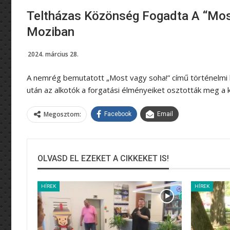
Teltházas Közönség Fogadta A “Most
Moziban
2024. március 28.
A nemrég bemutatott „Most vagy soha!” című történelmi ka
után az alkotók a forgatási élményeiket osztották meg a
Megosztom:
Facebook
Email
OLVASD EL EZEKET A CIKKEKET IS!
HÍREK
HÍREK