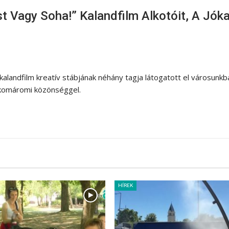
 Vagy Soha!” Kalandfilm Alkotóit, A Jóka
landfilm kreatív stábjának néhány tagja látogatott el városunkba
 komáromi közönséggel.
HÍREK