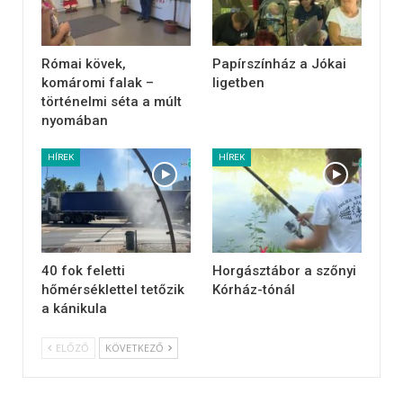
Római kövek,
Papírszínház a Jókai
komáromi falak –
ligetben
történelmi séta a múlt
nyomában
HÍREK
HÍREK
40 fok feletti
Horgásztábor a szőnyi
hőmérséklettel tetőzik
Kórház-tónál
a kánikula
ELŐZŐ
KÖVETKEZŐ