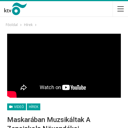
Főoldal
Hírek
VIDEÓ
HÍREK
Maskarában Muzsikáltak A