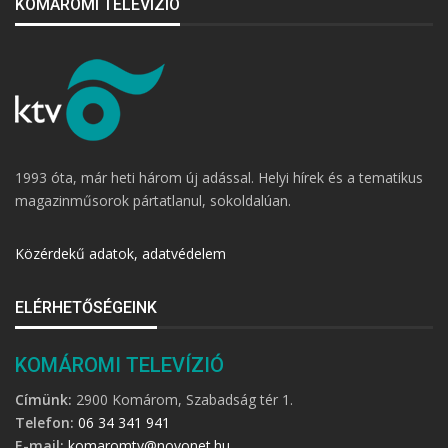
KOMÁROMI TELEVÍZIÓ
1993 óta, már heti három új adással. Helyi hírek és a tematikus
magazinműsorok pártatlanul, sokoldalúan.
Közérdekű adatok, adatvédelem
ELÉRHETŐSÉGEINK
KOMÁROMI TELEVÍZIÓ
Címünk:
2900 Komárom, Szabadság tér 1.
Telefon:
06 34 341 941
E-mail:
komaromtv@novonet.hu