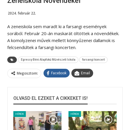
Zeneiskola Növendékei
2024. február 22.
A zeneiskola sem maradt ki a farsangi események
sorából. Február 20-án maskarát öltöttek a növendékek.
A komolyzenei művek mellett könnyűzenei dallamok is
felcsendültek a farsangi koncerten.
Egressy Béni Alapfokú Művészeti Iskola
farsangi koncert
Megosztom:
Facebook
Email
OLVASD EL EZEKET A CIKKEKET IS!
HÍREK
HÍREK