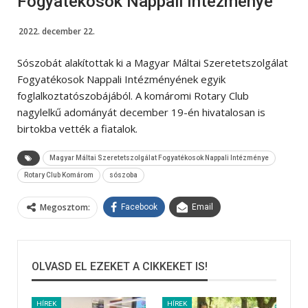
Fogyatékosok Nappali Intézménye
2022. december 22.
Sószobát alakítottak ki a Magyar Máltai Szeretetszolgálat
Fogyatékosok Nappali Intézményének egyik
foglalkoztatószobájából. A komáromi Rotary Club
nagylelkű adományát december 19-én hivatalosan is
birtokba vették a fiatalok.
Magyar Máltai Szeretetszolgálat Fogyatékosok Nappali Intézménye
Rotary Club Komárom
sószoba
Megosztom:
Facebook
Email
OLVASD EL EZEKET A CIKKEKET IS!
HÍREK
HÍREK