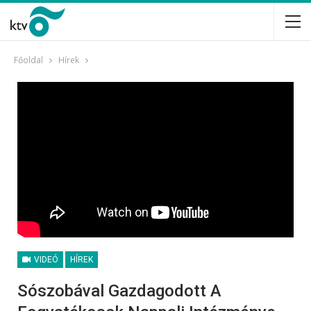
Főoldal
Hírek
VIDEÓ
HÍREK
Sószobával Gazdagodott A