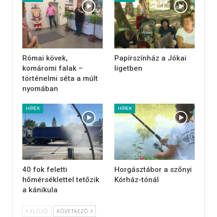
Római kövek,
Papírszínház a Jókai
komáromi falak –
ligetben
történelmi séta a múlt
nyomában
HÍREK
HÍREK
40 fok feletti
Horgásztábor a szőnyi
hőmérséklettel tetőzik
Kórház-tónál
a kánikula
ELŐZŐ
KÖVETKEZŐ