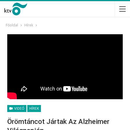
Főoldal
Hírek
VIDEÓ
HÍREK
Örömtáncot Jártak Az Alzheimer