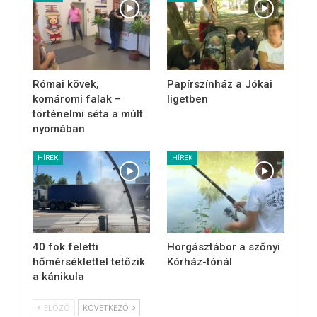
Római kövek,
Papírszínház a Jókai
komáromi falak –
ligetben
történelmi séta a múlt
nyomában
HÍREK
HÍREK
40 fok feletti
Horgásztábor a szőnyi
hőmérséklettel tetőzik
Kórház-tónál
a kánikula
ELŐZŐ
KÖVETKEZŐ