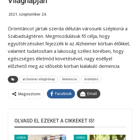
Világnapján
2021. szeptember 24.
Örömtáncot jártak szerda délután városunk szépkorúi a
Szabadságtéren. Megmozdulásuk fő célja, hogy
együttérzésüket fejezzék ki az Alzheimer kórban élőkkel,
valamint tudatosítani a lakosság széles körében, hogy
egészséges életmód követésével, nagy eséllyel
előzhető meg az idősebb korban kialakuló demencia.
alzheimer világhónap
demencia
örömtánc
Megosztom:
Facebook
Email
OLVASD EL EZEKET A CIKKEKET IS!
HÍREK
HÍREK