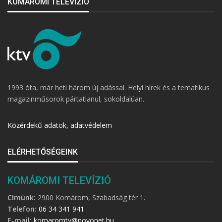
KOMÁROMI TELEVÍZIÓ
1993 óta, már heti három új adással. Helyi hírek és a tematikus
magazinműsorok pártatlanul, sokoldalúan.
Közérdekű adatok, adatvédelem
ELÉRHETŐSÉGEINK
KOMÁROMI TELEVÍZIÓ
Címünk:
2900 Komárom, Szabadság tér 1.
Telefon:
06 34 341 941
E-mail:
komaromtv@novonet.hu