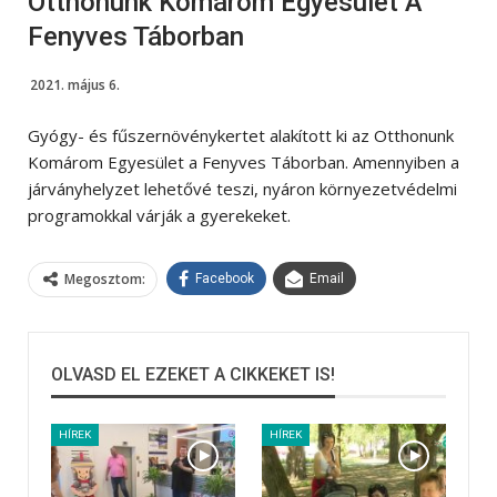
Otthonunk Komárom Egyesület A
Fenyves Táborban
2021. május 6.
Gyógy- és fűszernövénykertet alakított ki az Otthonunk
Komárom Egyesület a Fenyves Táborban. Amennyiben a
járványhelyzet lehetővé teszi, nyáron környezetvédelmi
programokkal várják a gyerekeket.
Megosztom:
Facebook
Email
OLVASD EL EZEKET A CIKKEKET IS!
HÍREK
HÍREK