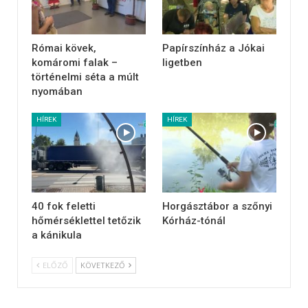
Római kövek,
Papírszínház a Jókai
komáromi falak –
ligetben
történelmi séta a múlt
nyomában
HÍREK
HÍREK
40 fok feletti
Horgásztábor a szőnyi
hőmérséklettel tetőzik
Kórház-tónál
a kánikula
ELŐZŐ
KÖVETKEZŐ