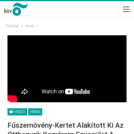
Főoldal
Hírek
VIDEÓ
HÍREK
Fűszernövény-Kertet Alakított Ki Az