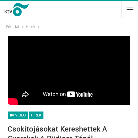
Főoldal
Hírek
VIDEÓ
HÍREK
Csokitojásokat Kereshettek A