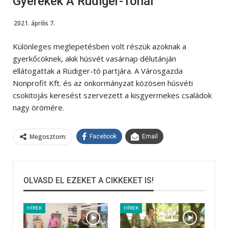
Gyerekek A Rüdiger-Tónál
2021. április 7.
Különleges meglepetésben volt részük azoknak a
gyerkőcöknek, akik húsvét vasárnap délutánján
ellátogattak a Rüdiger-tó partjára. A Városgazda
Nonprofit Kft. és az önkormányzat közösen húsvéti
csokitojás keresést szervezett a kisgyermekes családok
nagy örömére.
Megosztom:
Facebook
Email
OLVASD EL EZEKET A CIKKEKET IS!
HÍREK
HÍREK