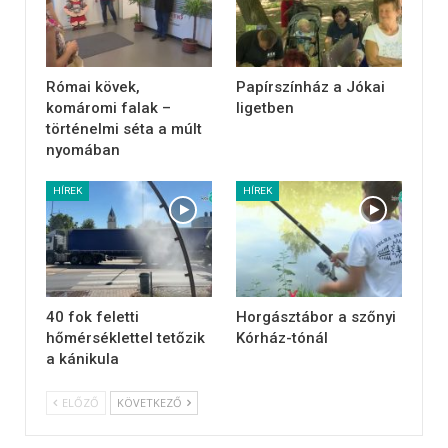
Római kövek,
Papírszínház a Jókai
komáromi falak –
ligetben
történelmi séta a múlt
nyomában
HÍREK
HÍREK
40 fok feletti
Horgásztábor a szőnyi
hőmérséklettel tetőzik
Kórház-tónál
a kánikula
ELŐZŐ
KÖVETKEZŐ