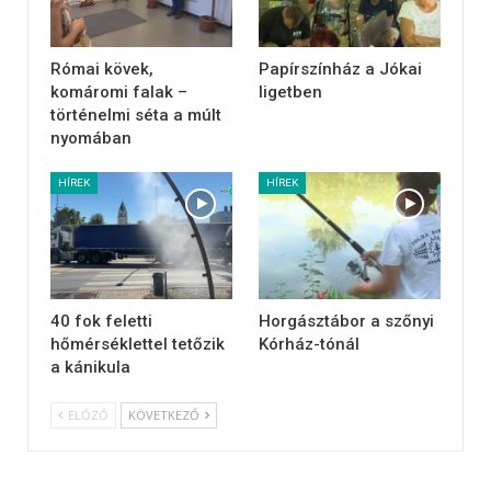
Római kövek,
Papírszínház a Jókai
komáromi falak –
ligetben
történelmi séta a múlt
nyomában
HÍREK
HÍREK
40 fok feletti
Horgásztábor a szőnyi
hőmérséklettel tetőzik
Kórház-tónál
a kánikula
ELŐZŐ
KÖVETKEZŐ