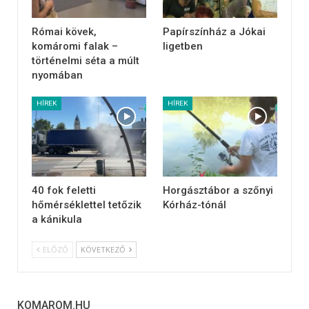
Római kövek,
Papírszínház a Jókai
komáromi falak –
ligetben
történelmi séta a múlt
nyomában
HÍREK
HÍREK
40 fok feletti
Horgásztábor a szőnyi
hőmérséklettel tetőzik
Kórház-tónál
a kánikula
ELŐZŐ
KÖVETKEZŐ
KOMAROM.HU