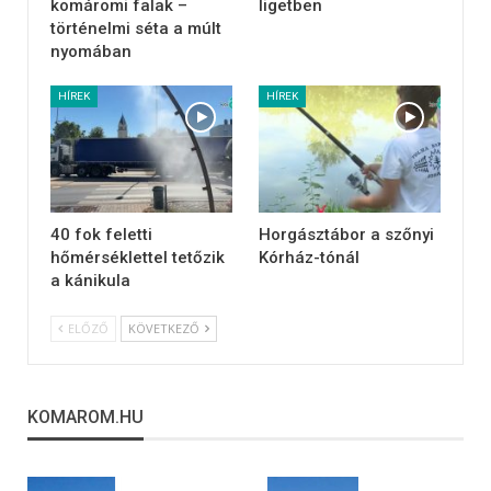
komáromi falak –
ligetben
történelmi séta a múlt
nyomában
HÍREK
HÍREK
40 fok feletti
Horgásztábor a szőnyi
hőmérséklettel tetőzik
Kórház-tónál
a kánikula
ELŐZŐ
KÖVETKEZŐ
KOMAROM.HU