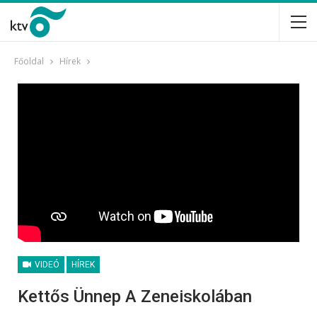
Főoldal
Hírek
VIDEÓ
HÍREK
Kettős Ünnep A Zeneiskolában