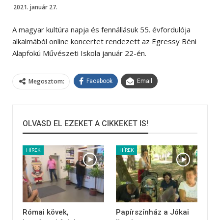
2021. január 27.
A magyar kultúra napja és fennállásuk 55. évfordulója
alkalmából online koncertet rendezett az Egressy Béni
Alapfokú Művészeti Iskola január 22-én.
Megosztom:
Facebook
Email
OLVASD EL EZEKET A CIKKEKET IS!
HÍREK
HÍREK
Római kövek,
Papírszínház a Jókai