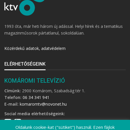
1993 óta, már heti három új adással. Helyi hírek és a tematikus
magazinműsorok pártatlanul, sokoldalúan.
Közérdekű adatok, adatvédelem
ELÉRHETŐSÉGEINK
KOMÁROMI TELEVÍZIÓ
Címünk:
2900 Komárom, Szabadság tér 1.
Telefon:
06 34 341 941
E-mail:
komaromtv@novonet.hu
Social media elérhetőségeink:
Oldalunk cookie-kat ("sütiket") használ. Ezen fájlok