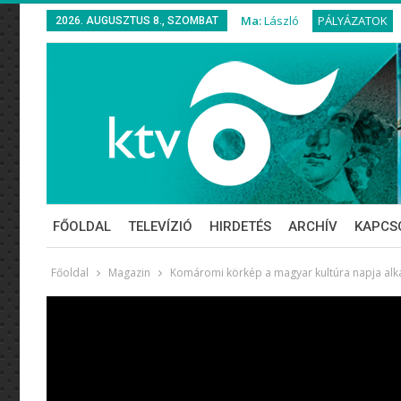
Ma:
László
PÁLYÁZATOK
2026. AUGUSZTUS 8., SZOMBAT
FŐOLDAL
TELEVÍZIÓ
HIRDETÉS
ARCHÍV
KAPCS
Főoldal
Magazin
Komáromi körkép a magyar kultúra napja al