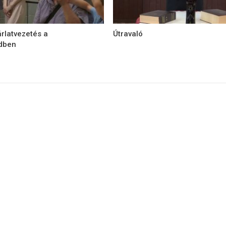
rlatvezetés a
Útravaló
ődben