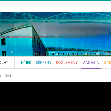
OLAT
HÍREK
KÉKFÉNY
KÖZLEMÉNY
MAGAZIN
SP
kalmából