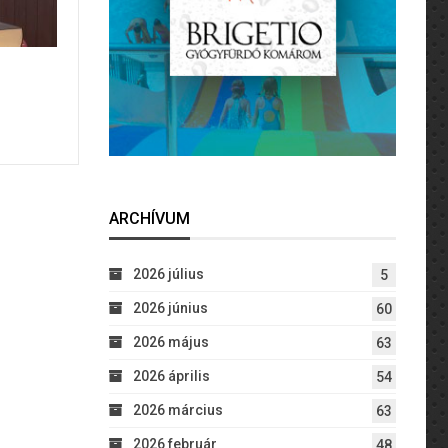
ARCHÍVUM
2026 július
5
2026 június
60
2026 május
63
2026 április
54
2026 március
63
2026 február
48