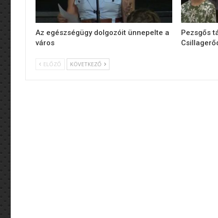
Az egészségügy dolgozóit ünnepelte a
Pezsgős tá
város
Csillager
ELŐZŐ
KÖVETKEZŐ