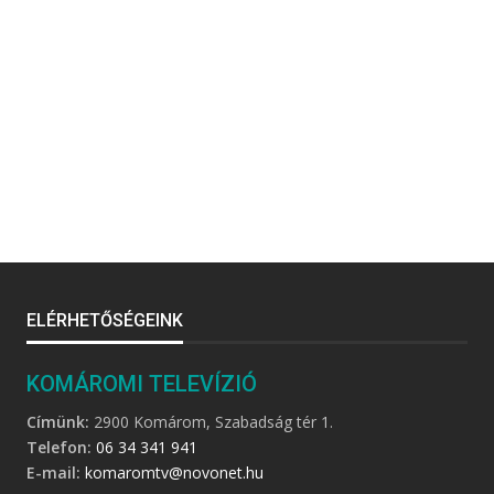
ELÉRHETŐSÉGEINK
KOMÁROMI TELEVÍZIÓ
Címünk:
2900 Komárom, Szabadság tér 1.
Telefon:
06 34 341 941
E-mail:
komaromtv@novonet.hu