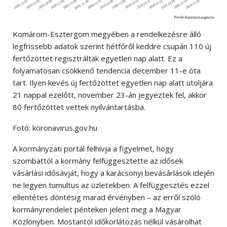
Komárom-Esztergom megyében a rendelkezésre álló
legfrissebb adatok szerint hétfőről keddre csupán 110 új
fertőzöttet regisztráltak egyetlen nap alatt. Ez a
folyamatosan csökkenő tendencia december 11-e óta
tart. Ilyen kevés új fertőzöttet egyetlen nap alatt utoljára
21 nappal ezelőtt, november 23-án jegyeztek fel, akkor
80 fertőzöttet vettek nyilvántartásba.
Fotó: koronavirus.gov.hu
A kormányzati portál felhívja a figyelmet, hogy
szombattól a kormány felfüggesztette az idősek
vásárlási idősávját, hogy a karácsonyi bevásárlások idején
ne legyen tumultus az üzletekben. A felfüggesztés ezzel
ellentétes döntésig marad érvényben – az erről szóló
kormányrendelet pénteken jelent meg a Magyar
Közlönyben. Mostantól időkorlátozás nélkül vásárolhat