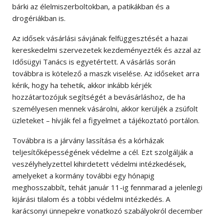
bárki az élelmiszerboltokban, a patikákban és a
drogériákban is.
Az idősek vásárlási sávjának felfüggesztését a hazai
kereskedelmi szervezetek kezdeményezték és azzal az
Idősügyi Tanács is egyetértett. A vásárlás során
továbbra is kötelező a maszk viselése. Az időseket arra
kérik, hogy ha tehetik, akkor inkább kérjék
hozzátartozójuk segítségét a bevásárláshoz, de ha
személyesen mennek vásárolni, akkor kerüljék a zsúfolt
üzleteket – hívják fel a figyelmet a tájékoztató portálon.
Továbbra is a járvány lassítása és a kórházak
teljesítőképességének védelme a cél. Ezt szolgálják a
veszélyhelyzettel kihirdetett védelmi intézkedések,
amelyeket a kormány további egy hónapig
meghosszabbít, tehát január 11-ig fennmarad a jelenlegi
kijárási tilalom és a többi védelmi intézkedés. A
karácsonyi ünnepekre vonatkozó szabályokról december