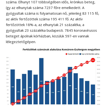
száma. Elhunyt 107 többségében idős, krónikus beteg,
így az elhunytak száma 7237 főre emelkedett. A
gyógyultak száma is folyamatosan nő, jelenleg 83 115 fő,
az aktív fertőzöttek száma 195 411 fő. Az aktív
fertőzöttek 18%-a, az elhunytak 21 százaléka, a
gyógyultak 23 százaléka budapesti. 7845 koronavírusos
beteget ápolnak kórházban, közülük 597-en vannak
lélegeztetőgépen.