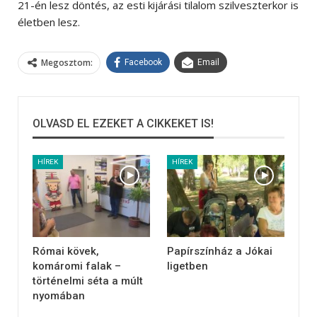
21-én lesz döntés, az esti kijárási tilalom szilveszterkor is
életben lesz.
Megosztom:
Facebook
Email
OLVASD EL EZEKET A CIKKEKET IS!
HÍREK
HÍREK
Római kövek,
Papírszínház a Jókai
komáromi falak –
ligetben
történelmi séta a múlt
nyomában