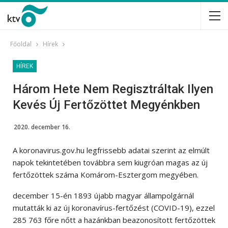
Főoldal
Hírek
HÍREK
Három Hete Nem Regisztráltak Ilyen
Kevés Új Fertőzöttet Megyénkben
2020. december 16.
A koronavirus.gov.hu legfrissebb adatai szerint az elmúlt
napok tekintetében továbbra sem kiugróan magas az új
fertőzöttek száma Komárom-Esztergom megyében.
december 15-én 1893 újabb magyar állampolgárnál
mutatták ki az új koronavírus-fertőzést (COVID-19), ezzel
285 763 főre nőtt a hazánkban beazonosított fertőzöttek