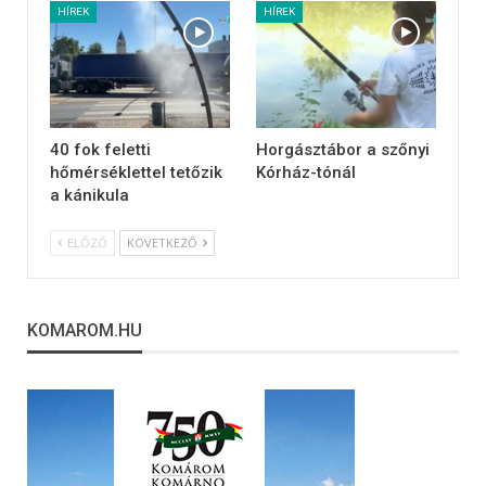
HÍREK
HÍREK
40 fok feletti
Horgásztábor a szőnyi
hőmérséklettel tetőzik
Kórház-tónál
a kánikula
ELŐZŐ
KÖVETKEZŐ
KOMAROM.HU