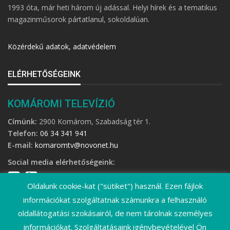
1993 óta, már heti három új adással. Helyi hírek és a tematikus
magazinműsorok pártatlanul, sokoldalúan.
Közérdekű adatok, adatvédelem
ELÉRHETŐSÉGEINK
KOMÁROMI TELEVÍZIÓ
Címünk:
2900 Komárom, Szabadság tér 1.
Telefon:
06 34 341 941
E-mail:
komaromtv@novonet.hu
Social media elérhetőségeink:
Oldalunk cookie-kat ("sütiket") használ. Ezen fájlok
információkat szolgáltatnak számunkra a felhasználó
oldallátogatási szokásairól, de nem tárolnak személyes
információkat. Szolgáltatásaink igénybevételével Ön