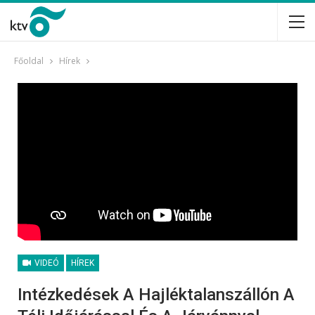
Főoldal
Hírek
VIDEÓ
HÍREK
Intézkedések A Hajléktalanszállón A