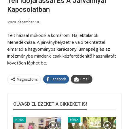
Téli Időjárással És A Járvánnyal
Kapcsolatban
2020. december 10.
Telt házzal működik a komáromi Hajléktalanok
Menedékháza. A járványhelyzetre való tekintettel
elmarad a hagyományos karácsonyi ünnepség és az
intézménybe mindenki csak kézfertőtlenítő használatát
követően léphet be.
Megosztom:
Facebook
Email
OLVASD EL EZEKET A CIKKEKET IS!
HÍREK
HÍREK