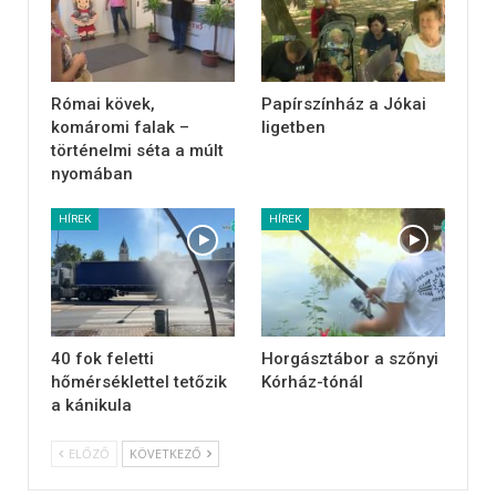
Római kövek,
Papírszínház a Jókai
komáromi falak –
ligetben
történelmi séta a múlt
nyomában
HÍREK
HÍREK
40 fok feletti
Horgásztábor a szőnyi
hőmérséklettel tetőzik
Kórház-tónál
a kánikula
ELŐZŐ
KÖVETKEZŐ