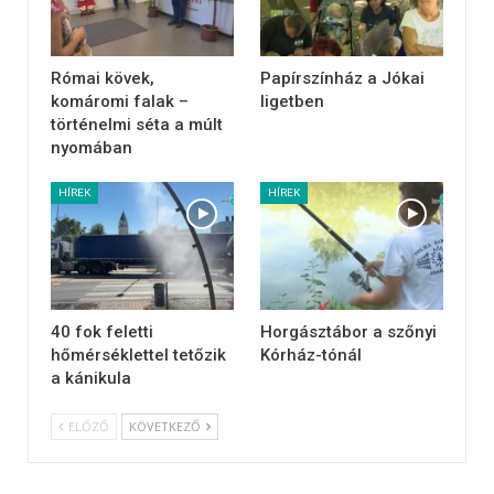
Római kövek,
Papírszínház a Jókai
komáromi falak –
ligetben
történelmi séta a múlt
nyomában
HÍREK
HÍREK
40 fok feletti
Horgásztábor a szőnyi
hőmérséklettel tetőzik
Kórház-tónál
a kánikula
ELŐZŐ
KÖVETKEZŐ