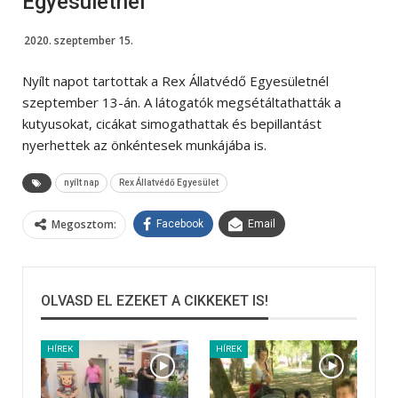
Egyesületnél
2020. szeptember 15.
Nyílt napot tartottak a Rex Állatvédő Egyesületnél
szeptember 13-án. A látogatók megsétáltathatták a
kutyusokat, cicákat simogathattak és bepillantást
nyerhettek az önkéntesek munkájába is.
nyílt nap
Rex Állatvédő Egyesület
Megosztom:
Facebook
Email
OLVASD EL EZEKET A CIKKEKET IS!
HÍREK
HÍREK