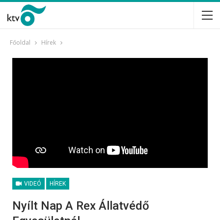
Főoldal
Hírek
VIDEÓ
HÍREK
Nyílt Nap A Rex Állatvédő