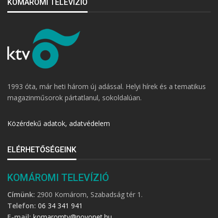
KOMÁROMI TELEVÍZIÓ
1993 óta, már heti három új adással. Helyi hírek és a tematikus
magazinműsorok pártatlanul, sokoldalúan.
Közérdekű adatok, adatvédelem
ELÉRHETŐSÉGEINK
KOMÁROMI TELEVÍZIÓ
Címünk:
2900 Komárom, Szabadság tér 1.
Telefon:
06 34 341 941
E-mail:
komaromtv@novonet.hu