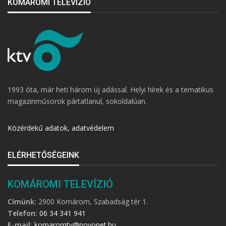
KOMÁROMI TELEVÍZIÓ
1993 óta, már heti három új adással. Helyi hírek és a tematikus
magazinműsorok pártatlanul, sokoldalúan.
Közérdekű adatok, adatvédelem
ELÉRHETŐSÉGEINK
KOMÁROMI TELEVÍZIÓ
Címünk:
2900 Komárom, Szabadság tér 1.
Telefon:
06 34 341 941
E-mail:
komaromtv@novonet.hu