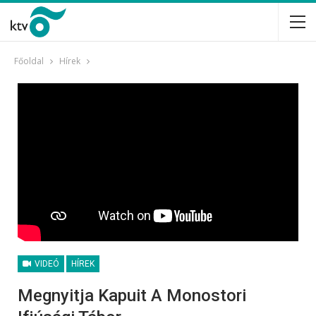
Főoldal
Hírek
VIDEÓ
HÍREK
Megnyitja Kapuit A Monostori