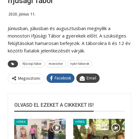
Ifjúsági Tábor
2020. június 11.
Júniusban, júliusban és augusztusban megnyílik a
monostori Ifjúsági Tábor a gyerekek előtt. A szükséges
felújításokat hamarosan befejezik. A táborokra 6 és 12 év
közötti fiatalok jelentkezését várják.
ifjúsági tábor
monostor
nyári táborok
Megosztom:
Facebook
Email
OLVASD EL EZEKET A CIKKEKET IS!
HÍREK
HÍREK