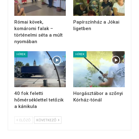
Római kövek,
Papírszínház a Jókai
komáromi falak –
ligetben
történelmi séta a múlt
nyomában
HÍREK
HÍREK
40 fok feletti
Horgásztábor a szőnyi
hőmérséklettel tetőzik
Kórház-tónál
a kánikula
ELŐZŐ
KÖVETKEZŐ