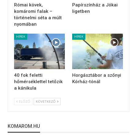
Római kövek,
Papírszínház a Jókai
komáromi falak –
ligetben
történelmi séta a múlt
nyomában
HÍREK
HÍREK
40 fok feletti
Horgásztábor a szőnyi
hőmérséklettel tetőzik
Kórház-tónál
a kánikula
ELŐZŐ
KÖVETKEZŐ
KOMAROM.HU