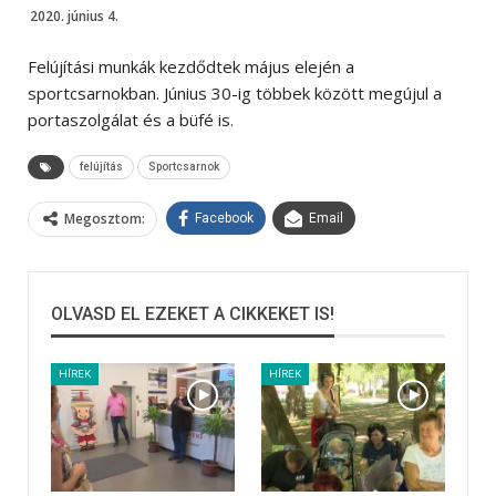
2020. június 4.
Felújítási munkák kezdődtek május elején a
sportcsarnokban. Június 30-ig többek között megújul a
portaszolgálat és a büfé is.
felújítás
Sportcsarnok
Megosztom:
Facebook
Email
OLVASD EL EZEKET A CIKKEKET IS!
HÍREK
HÍREK