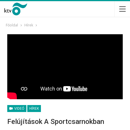
Főoldal
Hírek
VIDEÓ
HÍREK
Felújítások A Sportcsarnokban