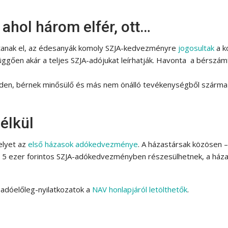
hol három elfér, ott…
rtanak el, az édesanyák komoly SZJA-kedvezményre
jogosultak
a k
ggően akár a teljes SZJA-adójukat leírhatják. Havonta a bérszám
nden, bérnek minősülő és más nem önálló tevékenységből szárm
élkül
elyet az
első házasok adókedvezménye
. A házastársak közösen 
a 5 ezer forintos SZJA-adókedvezményben részesülhetnek, a ház
adóelőleg-nyilatkozatok a
NAV honlapjáról letölthetők
.