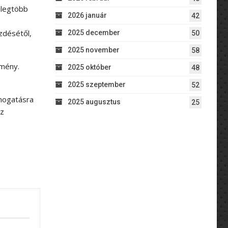
 legtöbb
2026 január
42
zdésétől,
2025 december
50
2025 november
58
zmény.
2025 október
48
2025 szeptember
52
ámogatásra
2025 augusztus
25
az