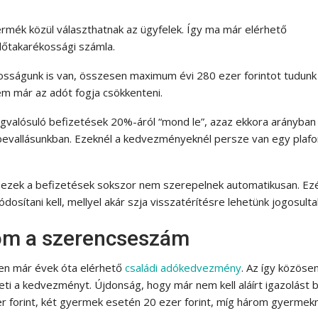
mék közül választhatnak az ügyfelek. Így ma már elérhető
lőtakarékossági számla.
osságunk is van, összesen maximum évi 280 ezer forintot tudunk j
m már az adót fogja csökkenteni.
valósuló befizetések 20%-áról “mond le”, azaz ekkora arányban
bevallásunkban. Ezeknél a kedvezményeknél persze van egy plafon
 ezek a befizetések sokszor nem szerepelnek automatikusan. Ez
dosítani kell, mellyel akár szja visszatérítésre lehetünk jogosulta
om a szerencseszám
ben már évek óta elérhető
családi adókedvezmény
. Az így közösen
ti a kedvezményt. Újdonság, hogy már nem kell aláírt igazolást b
r forint, két gyermek esetén 20 ezer forint, míg három gyermek