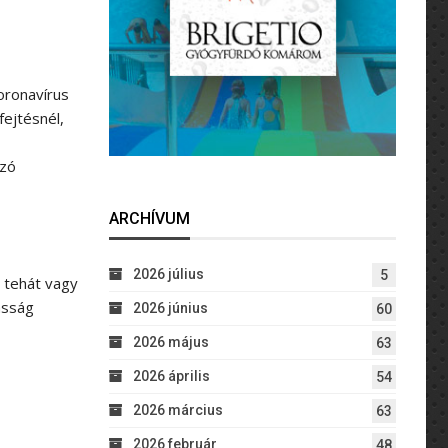
oronavírus
fejtésnél,
azó
ARCHÍVUM
2026 július
5
– tehát vagy
asság
2026 június
60
2026 május
63
2026 április
54
2026 március
63
2026 február
48