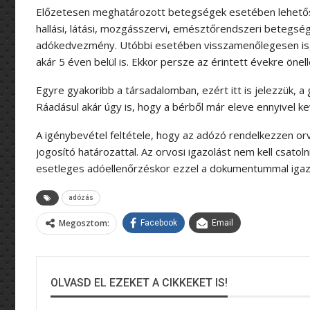
Előzetesen meghatározott betegségek esetében lehetős
hallási, látási, mozgásszervi, emésztőrendszeri betegség
adókedvezmény. Utóbbi esetében visszamenőlegesen is, 
akár 5 éven belül is. Ekkor persze az érintett évekre önel
Egyre gyakoribb a társadalomban, ezért itt is jelezzük, 
Ráadásul akár úgy is, hogy a bérből már eleve ennyivel 
A igénybevétel feltétele, hogy az adózó rendelkezzen orv
jogosító határozattal. Az orvosi igazolást nem kell csatoln
esetleges adóellenőrzéskor ezzel a dokumentummal igaz
adózás
Megosztom:
Facebook
Email
OLVASD EL EZEKET A CIKKEKET IS!