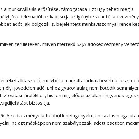
z a munkavállalás erősítése, támogatása. Ezt úgy teheti meg a
mélyi jövedelemadóhoz kapcsolja az igénybe vehető kedvezmény
bbet adót, aki dolgozik is, bejelentett munkaviszonnyal rendelkez
milyen területeken, milyen mértékű SZJA-adókedvezmény vehet
 értéket állítasz elő, melyből a munkáltatódnak bevétele lesz, eb
személyi jövedelemadó. Ehhez gyakorlatilag nem kötődik semmilye
biztosítási járulékhoz, hiszen míg előbbi az állami ingyenes egés
ugdíjellátást biztosítja.
. A kedvezményeket ebből lehet igényelni, ami azt is maga után
elni, ha azt másképpen nem szabályozzák, adott esetben maximal