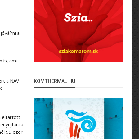
óváírni a
 is, ami
ért a NAV
KOMTHERMAL.HU
k.
 eltartott
enyújtani a
nél 99 ezer