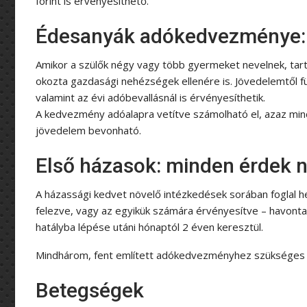
forint is érvényesíthető.
Édesanyák adókedvezménye: a
Amikor a szülők négy vagy több gyermeket nevelnek, ta
okozta gazdasági nehézségek ellenére is. Jövedelemtől fü
valamint az évi adóbevallásnál is érvényesíthetik.
A kedvezmény adóalapra vetítve számolható el, azaz mi
jövedelem bevonható.
Első házasok: minden érdek n
A házassági kedvet növelő intézkedések sorában foglal h
felezve, vagy az egyikük számára érvényesítve – havont
hatályba lépése utáni hónaptól 2 éven keresztül.
Mindhárom, fent említett adókedvezményhez szükséges 
Betegségek