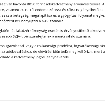
ég van havonta 8050 forint adókedvezmény érvényesítésére. A
re, valamint 2019-től endometrózisra és rákra is igényelhető az
azaz a betegség megállapítása és a gyógyítási folyamat megke
lenőrzést kell benyújtani a NAV számára.
a glutén- és laktózérzékenység esetén is érvényesíthető a kedve
kevesebb SZJA-t bérszámfejtenek a munkavállaló számára.
osi igazolással, vagy a rokkantsági járadékra, fogyatékossági t
i az adóbevalláshoz, de elévülési időn belül meg kell őrizni, mert 
olható a kedvezmény jogos igénybevétele.