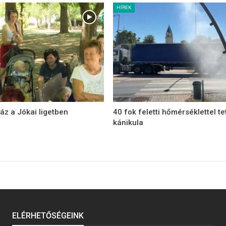
HÍREK
áz a Jókai ligetben
40 fok feletti hőmérséklettel te
kánikula
ELÉRHETŐSÉGEINK