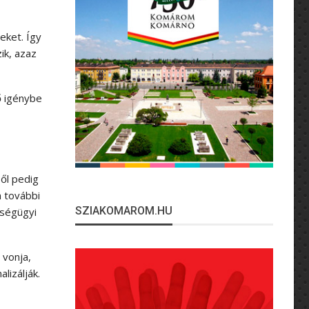
eket. Így
ik, azaz
ő igénybe
ből pedig
n további
SZIAKOMAROM.HU
zségügyi
 vonja,
izálják.