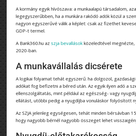
A kormány egyik hívószava: a munkaalapú társadalom, aza
legegyszerűbben, ha a munkára rakódó adók közül a sze
nagyon egyszerűvé válik a képlet: csak az fizethet kevese
GDP-t termel.
A Bank360.hu az
szja bevallások
közeledtével megnézte, 
2020-ban.
A munkavállalás dicsérete
A logikai folyamat tehát egyszerű: ha dolgozol, gazdasági
adókat fog befizetni a béred után. Az egyik ilyen adó a 
ellenszolgáltatás, mint például az egészség- vagy nyugdíj
ellátást, utóbbi pedig a nyugdíjba vonuláskor folyósított ny
Az SZJA jelenleg egységesen, tehát minden bérsávban 15%
hogy nagyobb bérnél nagyobb összeget lehet visszaigény
Nyugdíj-előtakarékosság