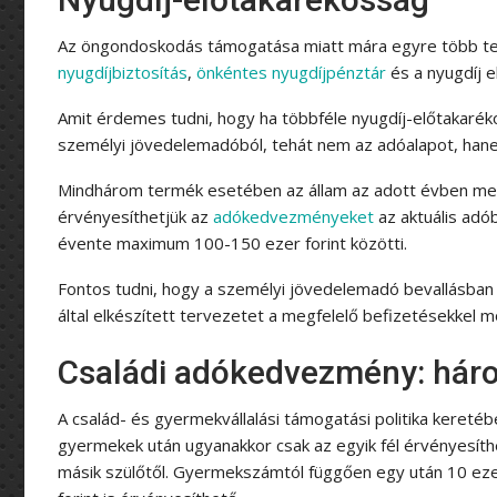
Az öngondoskodás támogatása miatt mára egyre több ter
nyugdíjbiztosítás
,
önkéntes nyugdíjpénztár
és a nyugdíj e
Amit érdemes tudni, hogy ha többféle nyugdíj-előtakarék
személyi jövedelemadóból, tehát nem az adóalapot, hane
Mindhárom termék esetében az állam az adott évben meg
érvényesíthetjük az
adókedvezményeket
az aktuális adó
évente maximum 100-150 ezer forint közötti.
Fontos tudni, hogy a személyi jövedelemadó bevallásban
által elkészített tervezetet a megfelelő befizetésekkel mó
Családi adókedvezmény: hár
A család- és gyermekvállalási támogatási politika kereté
gyermekek után ugyanakkor csak az egyik fél érvényesíthe
másik szülőtől. Gyermekszámtól függően egy után 10 eze