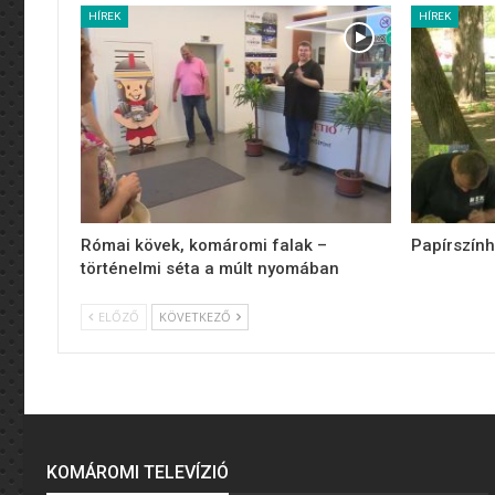
HÍREK
HÍREK
Római kövek, komáromi falak –
Papírszính
történelmi séta a múlt nyomában
ELŐZŐ
KÖVETKEZŐ
KOMÁROMI TELEVÍZIÓ