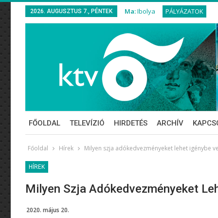
Ma:
Ibolya
PÁLYÁZATOK
2026. AUGUSZTUS 7., PÉNTEK
FŐOLDAL
TELEVÍZIÓ
HIRDETÉS
ARCHÍV
KAPCS
Főoldal
Hírek
Milyen szja adókedvezményeket lehet igénybe v
HÍREK
Milyen Szja Adókedvezményeket Leh
2020. május 20.