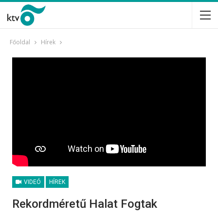
Főoldal
Hírek
VIDEÓ
HÍREK
Rekordméretű Halat Fogtak