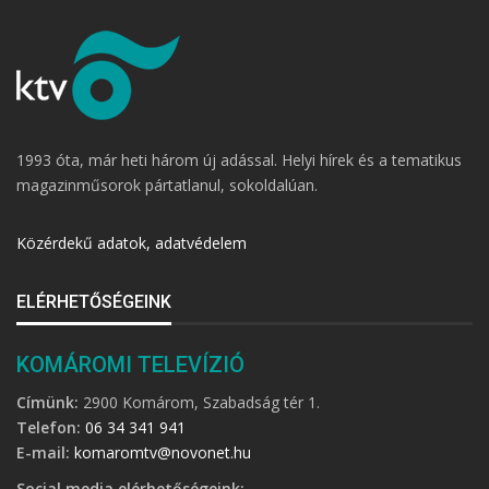
1993 óta, már heti három új adással. Helyi hírek és a tematikus
magazinműsorok pártatlanul, sokoldalúan.
Közérdekű adatok, adatvédelem
ELÉRHETŐSÉGEINK
KOMÁROMI TELEVÍZIÓ
Címünk:
2900 Komárom, Szabadság tér 1.
Telefon:
06 34 341 941
E-mail:
komaromtv@novonet.hu
Social media elérhetőségeink: