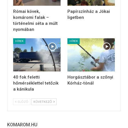
Római kövek,
Papírszínház a Jókai
komáromi falak –
ligetben
történelmi séta a múlt
nyomában
HÍREK
HÍREK
40 fok feletti
Horgásztábor a szőnyi
hőmérséklettel tetőzik
Kórház-tónál
a kánikula
ELŐZŐ
KÖVETKEZŐ
KOMAROM.HU