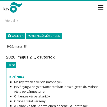
Főoldal
GALÉRIA
KÖVETKEZŐ MŰSORUNK
2020. május 18.
2020. május 21., csütörtök
19:00
KRÓNIKA
Megnyitottak a vendéglátóhelyek
Járványügyi helyzet Komáromban, beszélgetés dr. Molnár
Attila polgármesterrel
Önkéntes várostakarítók
Online Fit-Kid verseny
A Czibor Zoltán Sporttelepen edzenek a karatésok